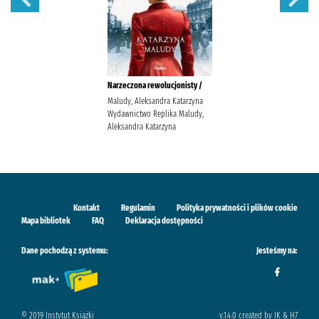
Narzeczona rewolucjonisty /
Maludy, Aleksandra Katarzyna
Wydawnictwo Replika Maludy,
Aleksandra Katarzyna
Kontakt
Regulamin
Polityka prywatności i plików cookie
Mapa bibliotek
FAQ
Deklaracja dostępności
Dane pochodzą z systemu:
Jesteśmy na:
© 2019 Instytut Książki
v.1.4.0 created by IK & H7