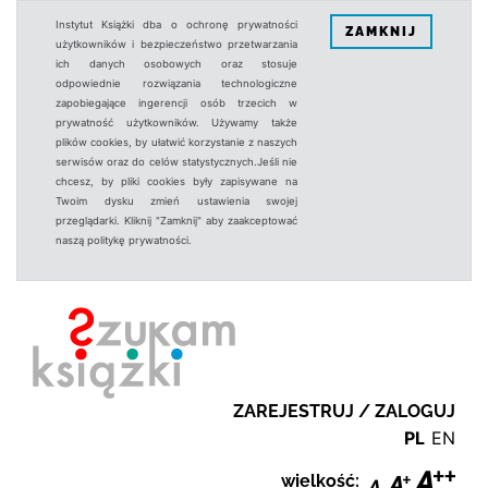
Instytut Książki dba o ochronę prywatności
ZAMKNIJ
użytkowników i bezpieczeństwo przetwarzania
ich danych osobowych oraz stosuje
odpowiednie rozwiązania technologiczne
zapobiegające ingerencji osób trzecich w
prywatność użytkowników. Używamy także
plików cookies, by ułatwić korzystanie z naszych
serwisów oraz do celów statystycznych.Jeśli nie
chcesz, by pliki cookies były zapisywane na
Twoim dysku zmień ustawienia swojej
przeglądarki. Kliknij "Zamknij" aby zaakceptować
naszą politykę prywatności.
ZAREJESTRUJ / ZALOGUJ
PL
EN
wielkość: