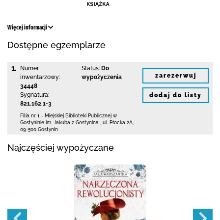
Więcej informacji
Dostępne egzemplarze
1.
Numer
Status:
Do
zarezerwuj
inwentarzowy:
wypożyczenia
34448
Sygnatura:
dodaj do listy
821.162.1-3
Filia nr 1 - Miejskiej Biblioteki Publicznej
w
Gostyninie im. Jakuba z Gostynina
,
ul. Płocka 2A
,
09-500 Gostynin
Najczęściej wypożyczane