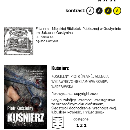
kontrast:
Filia nr 1 - Miejskiej Biblioteki Publicznej w Gostyninie
im. Jakuba z Gostynina
ul. Płocka 2A
09-500 Gostynin
Kuśnierz
KOŚCIELNY, PIOTR (1978- )., AGENCJA
WYDAWNICZO-REKLAMOWA SKARPA
WARSZAWSKA
Rok wydania: copyright 2022.
Seryjni zabójcy, Przemoc, Przestępstwa
ze szczególnym okrucieństwem,
Śledztwo i dochodzenie, Wschowa (woj.
lubuskie), Powieść, Thriller, 2001-
dostępne:
1 z 1