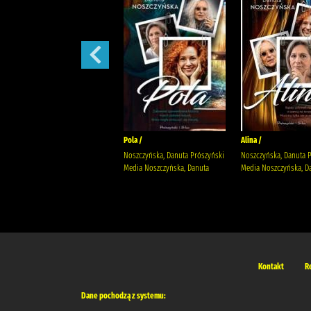
Małżeńskie więzi /
Pola /
Alina /
Maludy, Aleksandra Katarzyna
Noszczyńska, Danuta Prószyński
Noszczyńska, Danuta 
Wydawnictwo Replika Maludy,
Media Noszczyńska, Danuta
Media Noszczyńska, D
Aleksandra Katarzyna
Kontakt
R
Dane pochodzą z systemu: