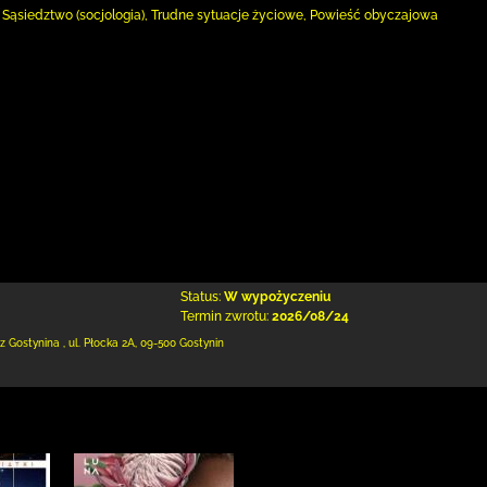
 Sąsiedztwo (socjologia), Trudne sytuacje życiowe, Powieść obyczajowa
Status:
W wypożyczeniu
Termin zwrotu:
2026/08/24
 z Gostynina
,
ul. Płocka 2A
,
09-500 Gostynin