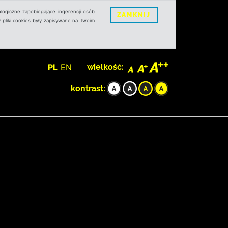
logiczne zapobiegające ingerencji osób
ZAMKNIJ
 pliki cookies były zapisywane na Twoim
PL
EN
wielkość:
kontrast: