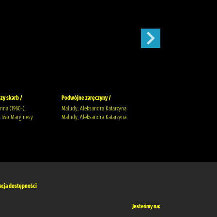
zy skarb /
Podwójne zaręczyny /
Apetyt na miłość /
anna (1960-).
Maludy, Aleksandra Katarzyna
Nowik, Marta (pisarka)
two Marginesy
Maludy, Aleksandra Katarzyna.
Wydawnictwo Szara Godzina
acja dostępności
Jesteśmy na: