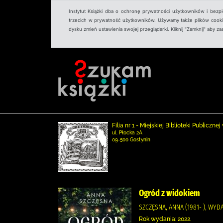
Instytut Książki dba o ochronę prywatności użytkowników i bezp
trzecich w prywatność użytkowników. Używamy także plików cookies
dysku zmień ustawienia swojej przeglądarki. Kliknij "Zamknij" aby z
Filia nr 1 - Miejskiej Biblioteki Publicz
ul. Płocka 2A
09-500 Gostynin
Ogród z widokiem
SZCZĘSNA, ANNA (1981- ), WY
Rok wydania: 2022.