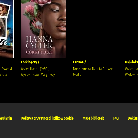
Córki tęczy /
Carmen /
Najwięks
Prószyński
Cygler, Hanna (1960-).
Noszczyńska, Danuta Prószyński
Cygler, H
anuta
Wydawnictwo Marginesy
Media
Wydawnic
egulamin
Polityka prywatności i plików cookie
Mapa bibliotek
FAQ
Deklar