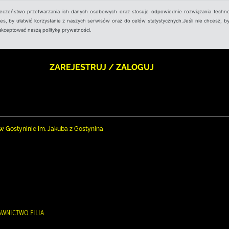
ieczeństwo przetwarzania ich danych osobowych oraz stosuje odpowiednie rozwiązania techno
, by ułatwić korzystanie z naszych serwisów oraz do celów statystycznych.Jeśli nie chcesz, by
aakceptować naszą politykę prywatności.
ZAREJESTRUJ / ZALOGUJ
nej w Gostyninie im. Jakuba z Gostynina
DAWNICTWO FILIA