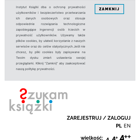
Instytut Książki dba o ochronę prywatności
ZAMKNIJ
użytkowników i bezpieczeństwo przetwarzania
ich danych osobowych oraz stosuje
odpowiednie rozwiązania technologiczne
zapobiegające ingerencji osób trzecich w
prywatność użytkowników. Używamy także
plików cookies, by ułatwić korzystanie z naszych
serwisów oraz do celów statystycznych.Jeśli nie
chcesz, by pliki cookies były zapisywane na
Twoim dysku zmień ustawienia swojej
przeglądarki. Kliknij "Zamknij" aby zaakceptować
naszą politykę prywatności.
ZAREJESTRUJ / ZALOGUJ
PL
EN
wielkość: