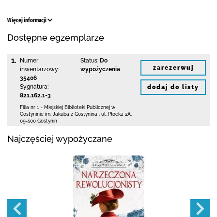
Więcej informacji
Dostępne egzemplarze
1.
Numer
Status:
Do
zarezerwuj
inwentarzowy:
wypożyczenia
35406
Sygnatura:
dodaj do listy
821.162.1-3
Filia nr 1 - Miejskiej Biblioteki Publicznej
w
Gostyninie im. Jakuba z Gostynina
,
ul. Płocka 2A
,
09-500 Gostynin
Najczęściej wypożyczane