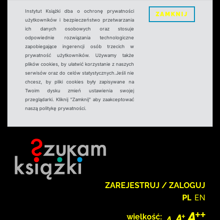
Instytut Książki dba o ochronę prywatności
ZAMKNIJ
użytkowników i bezpieczeństwo przetwarzania
ich danych osobowych oraz stosuje
odpowiednie rozwiązania technologiczne
zapobiegające ingerencji osób trzecich w
prywatność użytkowników. Używamy także
plików cookies, by ułatwić korzystanie z naszych
serwisów oraz do celów statystycznych.Jeśli nie
chcesz, by pliki cookies były zapisywane na
Twoim dysku zmień ustawienia swojej
przeglądarki. Kliknij "Zamknij" aby zaakceptować
naszą politykę prywatności.
ZAREJESTRUJ / ZALOGUJ
PL
EN
wielkość: