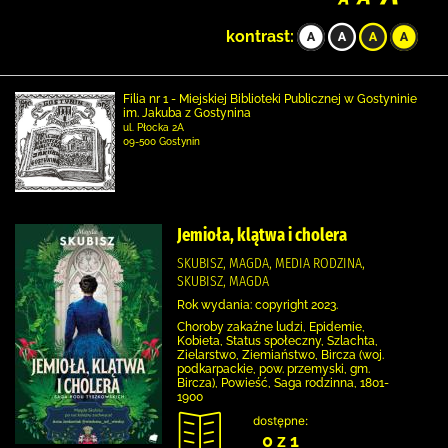
kontrast:
Filia nr 1 - Miejskiej Biblioteki Publicznej w Gostyninie
im. Jakuba z Gostynina
ul. Płocka 2A
09-500 Gostynin
Jemioła, klątwa i cholera
SKUBISZ, MAGDA, MEDIA RODZINA,
SKUBISZ, MAGDA
Rok wydania: copyright 2023.
Choroby zakaźne ludzi, Epidemie,
Kobieta, Status społeczny, Szlachta,
Zielarstwo, Ziemiaństwo, Bircza (woj.
podkarpackie, pow. przemyski, gm.
Bircza), Powieść, Saga rodzinna, 1801-
1900
dostępne:
0 z 1