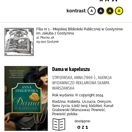
kontrast:
Filia nr 1 - Miejskiej Biblioteki Publicznej w Gostyninie
im. Jakuba z Gostynina
ul. Płocka 2A
09-500 Gostynin
Dama w kapeluszu
STRYJEWSKA, ANNA (1969-)., AGENCJA
WYDAWNICZO-REKLAMOWA SKARPA
WARSZAWSKA
Rok wydania: © copyright 2024.
Rodzina, Kobieta, Uczucia, Oniryzm,
Sens życia, Łódź (woj. łódzkie), Kanał
Grabowski (Warszawa), Powieść,
Powieść polska
dostępne:
0 z 1