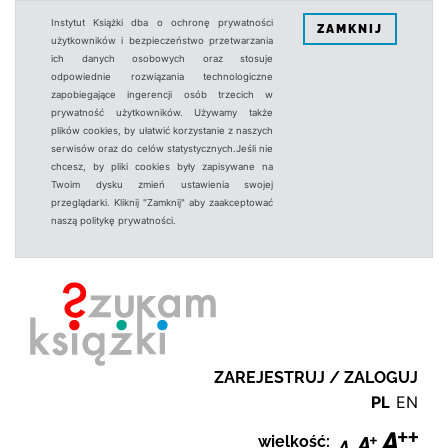
Instytut Książki dba o ochronę prywatności
ZAMKNIJ
użytkowników i bezpieczeństwo przetwarzania
ich danych osobowych oraz stosuje
odpowiednie rozwiązania technologiczne
zapobiegające ingerencji osób trzecich w
prywatność użytkowników. Używamy także
plików cookies, by ułatwić korzystanie z naszych
serwisów oraz do celów statystycznych.Jeśli nie
chcesz, by pliki cookies były zapisywane na
Twoim dysku zmień ustawienia swojej
przeglądarki. Kliknij "Zamknij" aby zaakceptować
naszą politykę prywatności.
ZAREJESTRUJ / ZALOGUJ
PL
EN
wielkość: