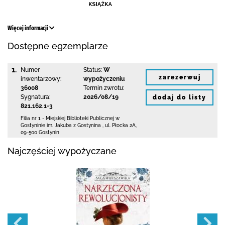
Więcej informacji
Dostępne egzemplarze
1.
Numer
Status:
W
zarezerwuj
inwentarzowy:
wypożyczeniu
36008
Termin zwrotu:
Sygnatura:
2026/08/19
dodaj do listy
821.162.1-3
Filia nr 1 - Miejskiej Biblioteki Publicznej
w
Gostyninie im. Jakuba z Gostynina
,
ul. Płocka 2A
,
09-500 Gostynin
Najczęściej wypożyczane