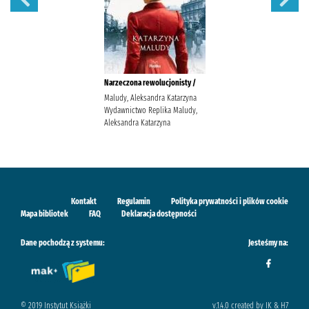
Narzeczona rewolucjonisty /
Maludy, Aleksandra Katarzyna
Wydawnictwo Replika Maludy,
Aleksandra Katarzyna
Kontakt
Regulamin
Polityka prywatności i plików cookie
Mapa bibliotek
FAQ
Deklaracja dostępności
Dane pochodzą z systemu:
Jesteśmy na:
© 2019 Instytut Książki
v.1.4.0 created by IK & H7