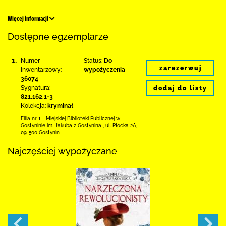
Więcej informacji
Dostępne egzemplarze
1.
Numer
Status:
Do
zarezerwuj
inwentarzowy:
wypożyczenia
36074
Sygnatura:
dodaj do listy
821.162.1-3
Kolekcja:
kryminał
Filia nr 1 - Miejskiej Biblioteki Publicznej
w
Gostyninie im. Jakuba z Gostynina
,
ul. Płocka 2A
,
09-500 Gostynin
Najczęściej wypożyczane