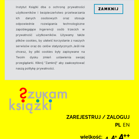
Instytut Książki dba o ochronę prywatności
ZAMKNIJ
użytkowników i bezpieczeństwo przetwarzania
ich danych osobowych oraz stosuje
odpowiednie rozwiązania technologiczne
zapobiegające ingerencji osób trzecich w
prywatność użytkowników. Używamy także
plików cookies, by ułatwić korzystanie z naszych
serwisów oraz do celów statystycznych.Jeśli nie
chcesz, by pliki cookies były zapisywane na
Twoim dysku zmień ustawienia swojej
przeglądarki. Kliknij "Zamknij" aby zaakceptować
naszą politykę prywatności.
ZAREJESTRUJ / ZALOGUJ
PL
EN
wielkość: