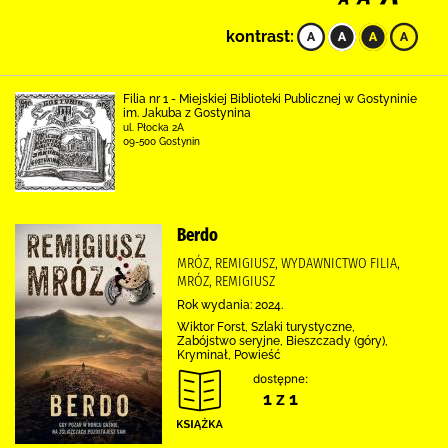
kontrast:
Filia nr 1 - Miejskiej Biblioteki Publicznej w Gostyninie
im. Jakuba z Gostynina
ul. Płocka 2A
09-500 Gostynin
Berdo
MRÓZ, REMIGIUSZ, WYDAWNICTWO FILIA,
MRÓZ, REMIGIUSZ
Rok wydania: 2024.
Wiktor Forst, Szlaki turystyczne,
Zabójstwo seryjne, Bieszczady (góry),
Kryminał, Powieść
dostępne:
1 z 1