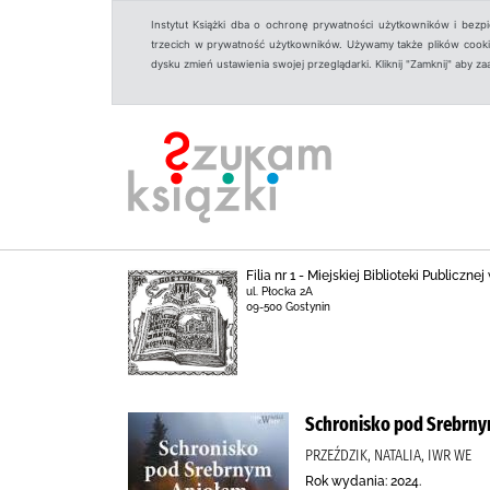
Instytut Książki dba o ochronę prywatności użytkowników i bezp
trzecich w prywatność użytkowników. Używamy także plików cookies
dysku zmień ustawienia swojej przeglądarki. Kliknij "Zamknij" aby z
Filia nr 1 - Miejskiej Biblioteki Publicz
ul. Płocka 2A
09-500 Gostynin
Schronisko pod Srebrn
PRZEŹDZIK, NATALIA, IWR WE
Rok wydania: 2024.