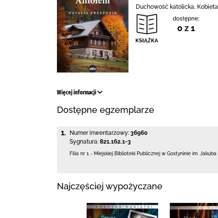
Duchowość katolicka, Kobieta
dostępne:
0 z 1
Więcej informacji
Dostępne egzemplarze
1.
Numer inwentarzowy:
36960
Sygnatura:
821.162.1-3
Filia nr 1 - Miejskiej Biblioteki Publicznej
w Gostyninie im. Jakuba
Najczęściej wypożyczane