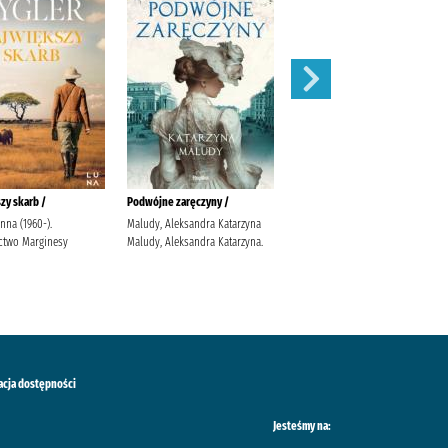
zy skarb /
Podwójne zaręczyny /
Apetyt na miłość /
anna (1960-).
Maludy, Aleksandra Katarzyna
Nowik, Marta (pisarka)
two Marginesy
Maludy, Aleksandra Katarzyna.
Wydawnictwo Szara Godzina
acja dostępności
Jesteśmy na: