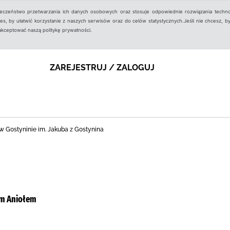
ieczeństwo przetwarzania ich danych osobowych oraz stosuje odpowiednie rozwiązania techno
, by ułatwić korzystanie z naszych serwisów oraz do celów statystycznych.Jeśli nie chcesz, by
aakceptować naszą politykę prywatności.
ZAREJESTRUJ / ZALOGUJ
nej w Gostyninie im. Jakuba z Gostynina
ym Aniołem