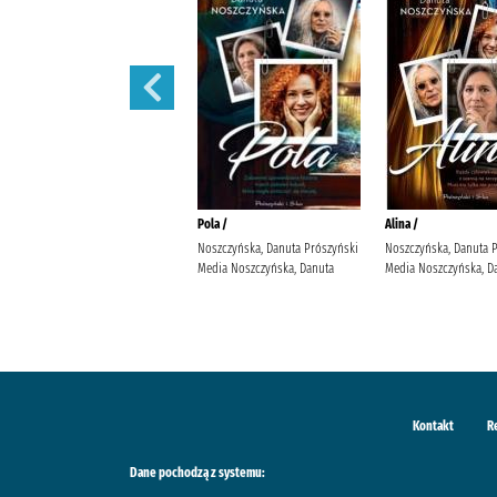
Małżeńskie więzi /
Pola /
Alina /
Maludy, Aleksandra Katarzyna
Noszczyńska, Danuta Prószyński
Noszczyńska, Danuta 
Wydawnictwo Replika Maludy,
Media Noszczyńska, Danuta
Media Noszczyńska, D
Aleksandra Katarzyna
Kontakt
R
Dane pochodzą z systemu: