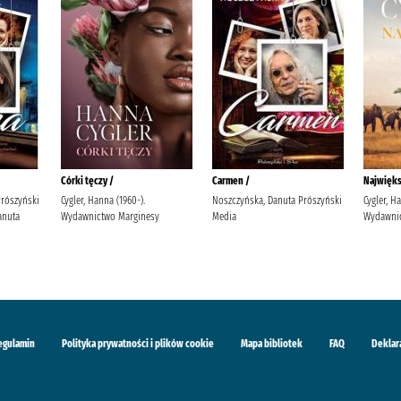
Córki tęczy /
Carmen /
Najwięks
Prószyński
Cygler, Hanna (1960-).
Noszczyńska, Danuta Prószyński
Cygler, H
anuta
Wydawnictwo Marginesy
Media
Wydawnic
egulamin
Polityka prywatności i plików cookie
Mapa bibliotek
FAQ
Deklar