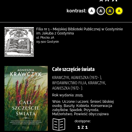
kontrast:
Filia nr 1 - Miejskiej Biblioteki Publicznej w Gostyninie
im. Jakuba z Gostynina
ul. Płocka 2A
09-500 Gostynin
Całe szczęście świata
KRAWCZYK, AGNIESZKA (1972- ),
WYDAWNICTWO FILIA, KRAWCZYK,
AGNIESZKA (1972- ).
Rok wydania: 2025.
Wsie, Uczone i uczeni, Śmierć bliskiej
osoby, Baszty, Kobieta, Konserwacja
zabytków, Spadek, Przyroda,
Małżeństwo, Powieść obyczajowa
dostępne:
1 z 1