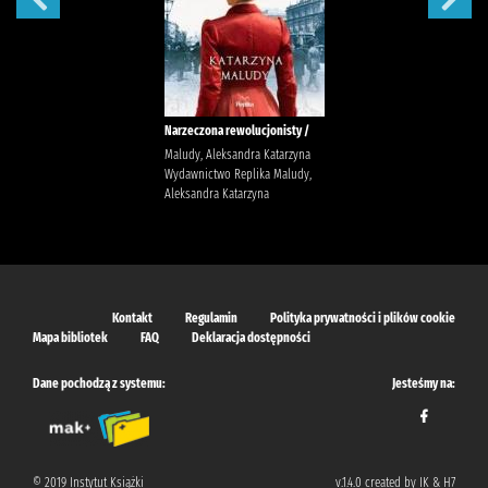
Narzeczona rewolucjonisty /
Maludy, Aleksandra Katarzyna
Wydawnictwo Replika Maludy,
Aleksandra Katarzyna
Kontakt
Regulamin
Polityka prywatności i plików cookie
Mapa bibliotek
FAQ
Deklaracja dostępności
Dane pochodzą z systemu:
Jesteśmy na:
© 2019 Instytut Książki
v.1.4.0 created by IK & H7