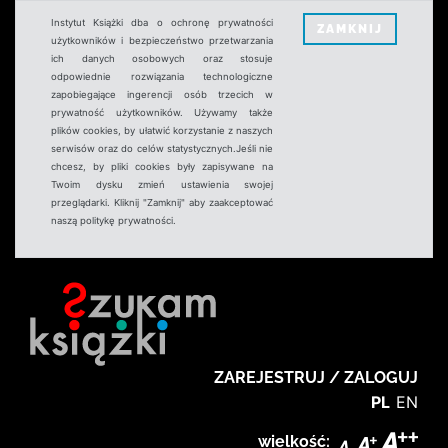
Instytut Książki dba o ochronę prywatności
ZAMKNIJ
użytkowników i bezpieczeństwo przetwarzania
ich danych osobowych oraz stosuje
odpowiednie rozwiązania technologiczne
zapobiegające ingerencji osób trzecich w
prywatność użytkowników. Używamy także
plików cookies, by ułatwić korzystanie z naszych
serwisów oraz do celów statystycznych.Jeśli nie
chcesz, by pliki cookies były zapisywane na
Twoim dysku zmień ustawienia swojej
przeglądarki. Kliknij "Zamknij" aby zaakceptować
naszą politykę prywatności.
ZAREJESTRUJ / ZALOGUJ
PL
EN
wielkość: