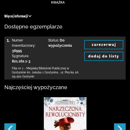
Więcej informacji
Dostępne egzemplarze
1.
Numer
Status:
Do
zarezerwuj
inwentarzowy:
wypożyczenia
36995
Sygnatura:
dodaj do listy
821.162.1-3
Filia nr 1 - Miejskiej Biblioteki Publicznej
w
Gostyninie im. Jakuba z Gostynina
,
ul. Płocka 2A
,
09-500 Gostynin
Najczęściej wypożyczane