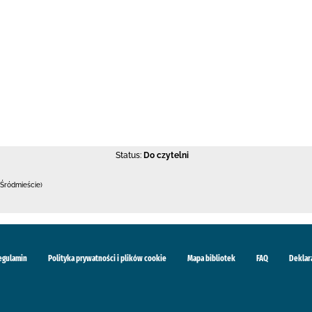
Status:
Do czytelni
Śródmieście)
egulamin
Polityka prywatności i plików cookie
Mapa bibliotek
FAQ
Deklar