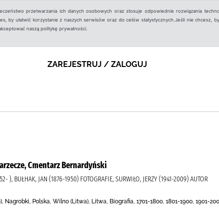
ieczeństwo przetwarzania ich danych osobowych oraz stosuje odpowiednie rozwiązania techno
, by ułatwić korzystanie z naszych serwisów oraz do celów statystycznych.Jeśli nie chcesz, by
aakceptować naszą politykę prywatności.
ZAREJESTRUJ / ZALOGUJ
Zarzecze, Cmentarz Bernardyński
- ), BUŁHAK, JAN (1876-1950) FOTOGRAFIE, SURWIŁO, JERZY (1941-2009) AUTOR
 Nagrobki, Polska, Wilno (Litwa), Litwa, Biografia, 1701-1800, 1801-1900, 1901-20