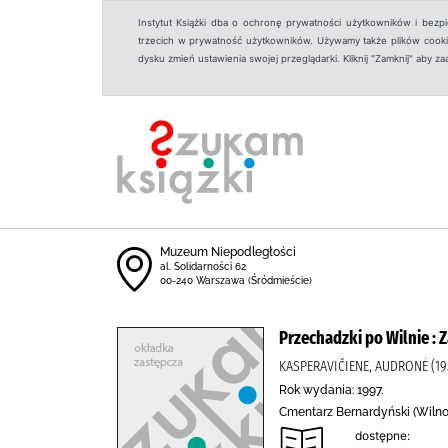
Instytut Książki dba o ochronę prywatności użytkowników i bezp
trzecich w prywatność użytkowników. Używamy także plików cookies
dysku zmień ustawienia swojej przeglądarki. Kliknij "Zamknij" aby z
Muzeum Niepodległości
al. Solidarności 62
00-240 Warszawa (Śródmieście)
Przechadzki po Wilnie : 
KASPERAVIČIENE, AUDRONĖ (1952
Rok wydania: 1997.
Cmentarz Bernardyński (Wilno),
dostępne: