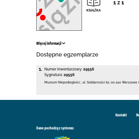
1 z 1
Więcej informacji
Dostępne egzemplarze
1.
Numer inwentarzowy:
29556
Sygnatura:
29556
Muzeum Niepodległości
,
al. Solidarności 62
,
00-240 Warszawa (
Kontakt
R
Dane pochodzą z systemu: