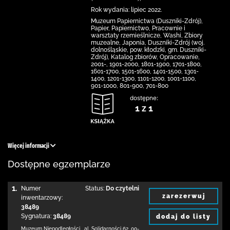
Rok wydania: lipiec 2022.
Muzeum Papiernictwa (Duszniki-Zdrój),
Papier, Papiernictwo, Pracownie i
warsztaty rzemieślnicze, Washi, Zbiory
muzealne, Japonia, Duszniki-Zdrój (woj.
dolnośląskie, pow. kłodzki, gm. Duszniki-
Zdrój), Katalog zbiorów, Opracowanie,
2001-, 1901-2000, 1801-1900, 1701-1800,
1601-1700, 1501-1600, 1401-1500, 1301-
1400, 1201-1300, 1101-1200, 1001-1100,
901-1000, 801-900, 701-800
dostępne:
1 z 1
Więcej informacji
Dostępne egzemplarze
1.
Numer
Status:
Do czytelni
zarezerwuj
inwentarzowy:
38489
Sygnatura:
38489
dodaj do listy
Muzeum Niepodległości
,
al. Solidarności 62
,
00-