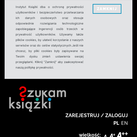
Instytut Książki dba o ochronę prywatności
ZAMKNIJ
użytkowników i bezpieczeństwo przetwarzania
ich danych osobowych oraz stosuje
odpowiednie rozwiązania technologiczne
zapobiegające ingerencji osób trzecich w
prywatność użytkowników. Używamy także
plików cookies, by ułatwić korzystanie z naszych
serwisów oraz do celów statystycznych.Jeśli nie
chcesz, by pliki cookies były zapisywane na
Twoim dysku zmień ustawienia swojej
przeglądarki. Kliknij "Zamknij" aby zaakceptować
naszą politykę prywatności.
ZAREJESTRUJ / ZALOGUJ
PL
EN
wielkość: