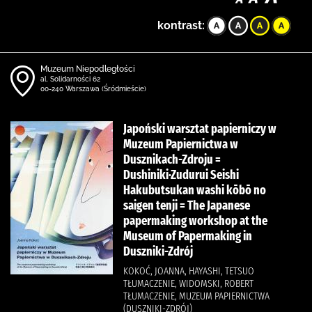
kontrast:
Muzeum Niepodległości
al. Solidarności 62
00-240 Warszawa (Śródmieście)
Japoński warsztat papierniczy w
Muzeum Papiernictwa w
Dusznikach-Zdroju =
Dushiniki·Zudurui Seishi
Hakubutsukan washi kōbō no
saigen tenji = The Japanese
papermaking workshop at the
Museum of Papermaking in
Duszniki-Zdrój
KOKOĆ, JOANNA, HAYASHI, TETSUO
TŁUMACZENIE, WIDOMSKI, ROBERT
TŁUMACZENIE, MUZEUM PAPIERNICTWA
(DUSZNIKI-ZDRÓJ)