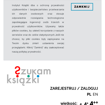
Instytut Książki dba o ochronę prywatności
ZAMKNIJ
użytkowników i bezpieczeństwo przetwarzania
ich danych osobowych oraz stosuje
odpowiednie rozwiązania technologiczne
zapobiegające ingerencji osób trzecich w
prywatność użytkowników. Używamy także
plików cookies, by ułatwić korzystanie z naszych
serwisów oraz do celów statystycznych.Jeśli nie
chcesz, by pliki cookies były zapisywane na
Twoim dysku zmień ustawienia swojej
przeglądarki. Kliknij "Zamknij" aby zaakceptować
naszą politykę prywatności.
ZAREJESTRUJ / ZALOGUJ
PL
EN
wielkość: