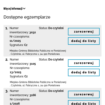
Więcej informacji
Dostępne egzemplarze
1.
Numer
Status:
Do czytelni
zarezerwuj
inwentarzowy:
3032
Nr czasopisma:
11/2025
dodaj do listy
Sygnatura:
Cz
Miejsko-Gminna Biblioteka Publiczna w Poniatowej
,
Czytelnia,
ul. Fabryczna 1
,
24-320 Poniatowa
2.
Numer
Status:
Do czytelni
zarezerwuj
inwentarzowy:
3105
Nr czasopisma:
13/2025
dodaj do listy
Sygnatura:
Cz
Miejsko-Gminna Biblioteka Publiczna w Poniatowej
,
Czytelnia,
ul. Fabryczna 1
,
24-320 Poniatowa
3.
Numer
Status:
Do czytelni
zarezerwuj
inwentarzowy:
3166
Nr czasopisma:
1/2026
dodaj do listy