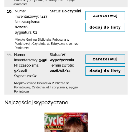
Poniatowej
,
Czytelnia,
ul. Fabryczna 1
,
24-320
Poniatowa
10.
Numer
Status:
Do czytelni
zarezerwuj
inwentarzowy:
3417
Nr czasopisma:
8/2026
dodaj do listy
Sygnatura:
Cz
Miejsko-Gminna Biblioteka Publiczna w
Poniatowej
,
Czytelnia,
ul. Fabryczna 1
,
24-320
Poniatowa
11.
Numer
Status:
W
zarezerwuj
inwentarzowy:
3456
wypożyczeniu
Nr czasopisma:
Termin zwrotu:
9/2026
2026/08/12
dodaj do listy
Sygnatura:
Cz
Miejsko-Gminna Biblioteka Publiczna w
Poniatowej
,
Czytelnia,
ul. Fabryczna 1
,
24-320
Poniatowa
Najczęściej wypożyczane