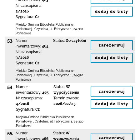
inwentarzowy:
463
Nr czasopisma:
2/2016
dodaj do listy
Sygnatura:
Cz
Miejsko-Gminna Biblioteka Publiczna w
Poniatowej
,
Czytelnia,
ul. Fabryczna 1
,
24-320
Poniatowa
53.
Numer
Status:
Do czytelni
zarezerwuj
inwentarzowy:
464
Nr czasopisma:
3/2016
dodaj do listy
Sygnatura:
Cz
Miejsko-Gminna Biblioteka Publiczna w
Poniatowej
,
Czytelnia,
ul. Fabryczna 1
,
24-320
Poniatowa
54.
Numer
Status:
W
zarezerwuj
inwentarzowy:
465
wypożyczeniu
Nr czasopisma:
Termin zwrotu:
4/2016
2026/02/25
dodaj do listy
Sygnatura:
Cz
Miejsko-Gminna Biblioteka Publiczna w
Poniatowej
,
Czytelnia,
ul. Fabryczna 1
,
24-320
Poniatowa
55.
Numer
Status:
W
zarezerwuj
inwentarzowy:
466
wypożyczeniu