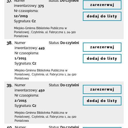
37.
Numer
Status:
Do czytelni
zarezerwuj
inwentarzowy:
375
Nr czasopisma:
12/2019
dodaj do listy
Sygnatura:
Cz
Miejsko-Gminna Biblioteka Publiczna w
Poniatowej
,
Czytelnia,
ul. Fabryczna 1
,
24-320
Poniatowa
38.
Numer
Status:
Do czytelni
zarezerwuj
inwentarzowy:
449
Nr czasopisma:
1/2015
dodaj do listy
Sygnatura:
Cz
Miejsko-Gminna Biblioteka Publiczna w
Poniatowej
,
Czytelnia,
ul. Fabryczna 1
,
24-320
Poniatowa
39.
Numer
Status:
Do czytelni
zarezerwuj
inwentarzowy:
450
Nr czasopisma:
2/2015
dodaj do listy
Sygnatura:
Cz
Miejsko-Gminna Biblioteka Publiczna w
Poniatowej
,
Czytelnia,
ul. Fabryczna 1
,
24-320
Poniatowa
40.
Numer
Status:
Do czytelni