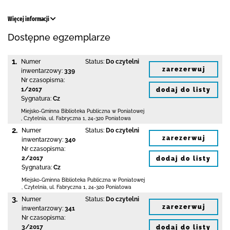
Więcej informacji
Dostępne egzemplarze
1.
Numer
Status:
Do czytelni
zarezerwuj
inwentarzowy:
339
Nr czasopisma:
1/2017
dodaj do listy
Sygnatura:
Cz
Miejsko-Gminna Biblioteka Publiczna w Poniatowej
,
Czytelnia,
ul. Fabryczna 1
,
24-320 Poniatowa
2.
Numer
Status:
Do czytelni
zarezerwuj
inwentarzowy:
340
Nr czasopisma:
2/2017
dodaj do listy
Sygnatura:
Cz
Miejsko-Gminna Biblioteka Publiczna w Poniatowej
,
Czytelnia,
ul. Fabryczna 1
,
24-320 Poniatowa
3.
Numer
Status:
Do czytelni
zarezerwuj
inwentarzowy:
341
Nr czasopisma:
3/2017
dodaj do listy