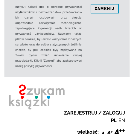
Instytut Książki dba o ochronę prywatności
ZAMKNIJ
użytkowników i bezpieczeństwo przetwarzania
ich danych osobowych oraz stosuje
odpowiednie rozwiązania technologiczne
zapobiegające ingerencji osób trzecich w
prywatność użytkowników. Używamy także
plików cookies, by ułatwić korzystanie z naszych
serwisów oraz do celów statystycznych.Jeśli nie
chcesz, by pliki cookies były zapisywane na
Twoim dysku zmień ustawienia swojej
przeglądarki. Kliknij "Zamknij" aby zaakceptować
naszą politykę prywatności.
ZAREJESTRUJ / ZALOGUJ
PL
EN
wielkość: