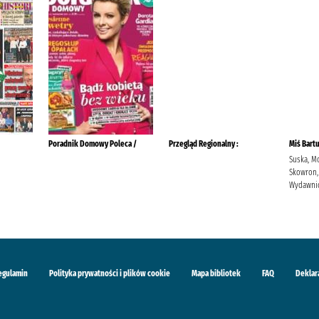
Poradnik Domowy Poleca /
Przegląd Regionalny :
Miś Bart
Suska, M
Skowron,
Wydawnic
egulamin
Polityka prywatności i plików cookie
Mapa bibliotek
FAQ
Deklar