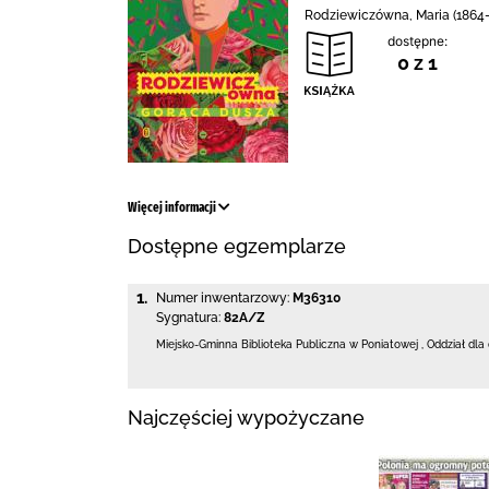
Rodziewiczówna, Maria (1864-19
dostępne:
0 z 1
Więcej informacji
Dostępne egzemplarze
1.
Numer inwentarzowy:
M36310
Sygnatura:
82A/Z
Miejsko-Gminna Biblioteka Publiczna w Poniatowej
,
Oddział dla
Najczęściej wypożyczane