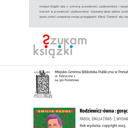
Instytut Książki dba o ochronę prywatności użytkowników i bezp
trzecich w prywatność użytkowników. Używamy także plików cookies
dysku zmień ustawienia swojej przeglądarki. Kliknij "Zamknij" aby z
Miejsko-Gminna Biblioteka Publiczna w Ponia
ul. Fabryczna 1
24-320 Poniatowa
Rodziewicz-ówna : gorąc
PADOŁ, EMILIA (1985- ), WYD
Rok wydania: copyright 2023.