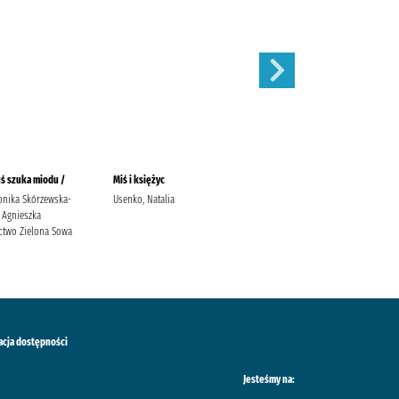
uś szuka miodu /
Miś i księżyc
Piesek wiercipięta /
onika Skórzewska-
Usenko, Natalia
Kozłowska, Urszula Jagas,
 Agnieszka
Justyna Grupa Wydawnicza
two Zielona Sowa
Foksal
acja dostępności
Jesteśmy na: