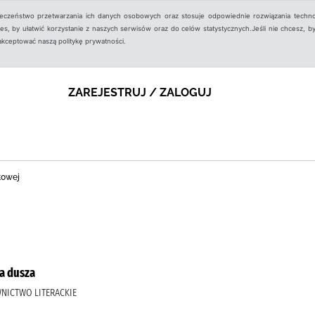
ieczeństwo przetwarzania ich danych osobowych oraz stosuje odpowiednie rozwiązania techno
, by ułatwić korzystanie z naszych serwisów oraz do celów statystycznych.Jeśli nie chcesz, by
aakceptować naszą politykę prywatności.
ZAREJESTRUJ / ZALOGUJ
towej
a dusza
AWNICTWO LITERACKIE