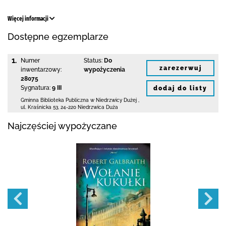
Więcej informacji
Dostępne egzemplarze
1.
Numer
Status:
Do
zarezerwuj
inwentarzowy:
wypożyczenia
28075
Sygnatura:
9 III
dodaj do listy
Gminna Biblioteka Publiczna w Niedrzwicy Dużej
,
ul. Kraśnicka 53
,
24-220 Niedrzwica Duża
Najczęściej wypożyczane