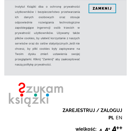
Instytut Książki dba o ochronę prywatności
ZAMKNIJ
użytkowników i bezpieczeństwo przetwarzania
ich danych osobowych oraz stosuje
odpowiednie rozwiązania technologiczne
zapobiegające ingerencji osób trzecich w
prywatność użytkowników. Używamy także
plików cookies, by ułatwić korzystanie z naszych
serwisów oraz do celów statystycznych.Jeśli nie
chcesz, by pliki cookies były zapisywane na
Twoim dysku zmień ustawienia swojej
przeglądarki. Kliknij "Zamknij" aby zaakceptować
naszą politykę prywatności.
ZAREJESTRUJ / ZALOGUJ
PL
EN
wielkość: