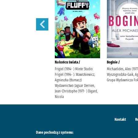
Króliczek Piotruś i inne
Na końcu świata /
Boginie /
historyjki
Frigiel (1994- ) Minte Studio
Michaelides, Alex (1977
Potter, Beatrix (1866-1943)
Frigiel (1994- ). Wawrzkiewicz,
Wyszogrodzka-Gaik, A
Agnieszka (tłumacz)
Grupa Wydawnicza Fok
Wydawnictwo Jaguar Derrien,
Jean-Christophe (1971- ) Digard,
Nicola
Kontakt
R
Dane pochodzą z systemu: