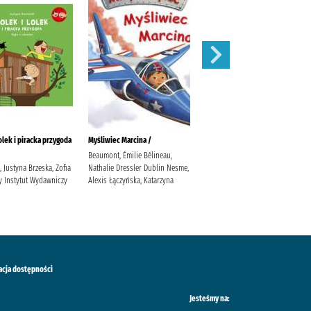
olek i piracka przygoda
Myśliwiec Marcina /
Skazany /
Beaumont, Émilie Bélineau,
McFadden, Freida Pawlik,
 Justyna Brzeska, Zofia
Nathalie Dressler Dublin Nesme,
Elżbieta Wydawnictwo
y Instytut Wydawniczy
Alexis Łączyńska, Katarzyna
Poznańskie
acja dostępności
Jesteśmy na: