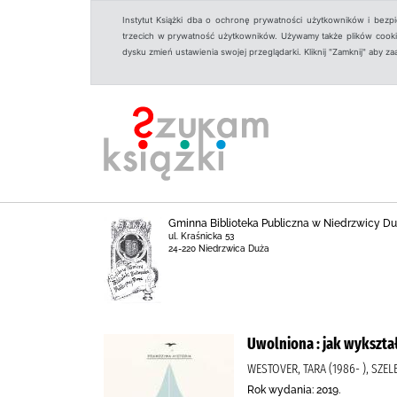
Instytut Książki dba o ochronę prywatności użytkowników i bezp
trzecich w prywatność użytkowników. Używamy także plików cookies
dysku zmień ustawienia swojej przeglądarki. Kliknij "Zamknij" aby z
Gminna Biblioteka Publiczna w Niedrzwicy Du
ul. Kraśnicka 53
24-220 Niedrzwica Duża
Uwolniona : jak wykszta
WESTOVER, TARA (1986- ), SZ
Rok wydania: 2019.