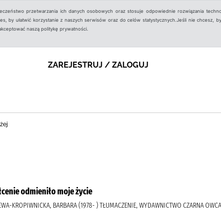
ieczeństwo przetwarzania ich danych osobowych oraz stosuje odpowiednie rozwiązania techno
, by ułatwić korzystanie z naszych serwisów oraz do celów statystycznych.Jeśli nie chcesz, by
aakceptować naszą politykę prywatności.
ZAREJESTRUJ / ZALOGUJ
żej
łcenie odmieniło moje życie
ELEWA-KROPIWNICKA, BARBARA (1978- ) TŁUMACZENIE, WYDAWNICTWO CZARNA OWC