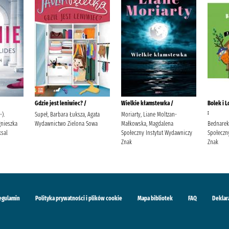
Gdzie jest leniwiec? /
Wielkie kłamstewka /
Bolek i L
:
-).
Supeł, Barbara Łuksza, Agata
Moriarty, Liane Moltzan-
gnieszka
Wydawnictwo Zielona Sowa
Małkowska, Magdalena
Bednarek,
sal
Społeczny Instytut Wydawniczy
Społeczn
Znak
Znak
egulamin
Polityka prywatności i plików cookie
Mapa bibliotek
FAQ
Deklar