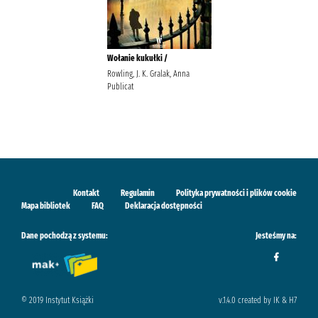
Wołanie kukułki /
Rowling, J. K. Gralak, Anna
Publicat
Kontakt
Regulamin
Polityka prywatności i plików cookie
Mapa bibliotek
FAQ
Deklaracja dostępności
Dane pochodzą z systemu:
Jesteśmy na:
© 2019 Instytut Książki
v.1.4.0 created by IK & H7