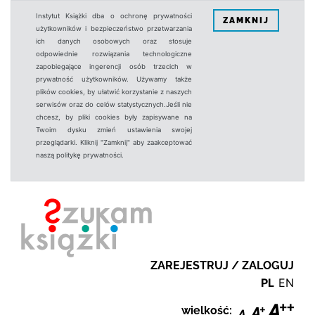
Instytut Książki dba o ochronę prywatności
ZAMKNIJ
użytkowników i bezpieczeństwo przetwarzania
ich danych osobowych oraz stosuje
odpowiednie rozwiązania technologiczne
zapobiegające ingerencji osób trzecich w
prywatność użytkowników. Używamy także
plików cookies, by ułatwić korzystanie z naszych
serwisów oraz do celów statystycznych.Jeśli nie
chcesz, by pliki cookies były zapisywane na
Twoim dysku zmień ustawienia swojej
przeglądarki. Kliknij "Zamknij" aby zaakceptować
naszą politykę prywatności.
ZAREJESTRUJ / ZALOGUJ
PL
EN
wielkość: