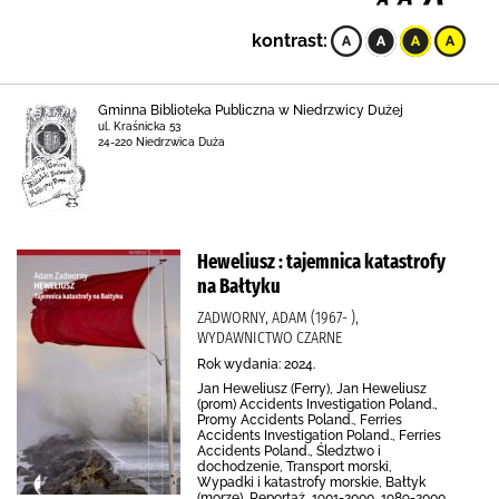
kontrast:
Gminna Biblioteka Publiczna w Niedrzwicy Dużej
ul. Kraśnicka 53
24-220 Niedrzwica Duża
Heweliusz : tajemnica katastrofy
na Bałtyku
ZADWORNY, ADAM (1967- ),
WYDAWNICTWO CZARNE
Rok wydania: 2024.
Jan Heweliusz (Ferry), Jan Heweliusz
(prom) Accidents Investigation Poland.,
Promy Accidents Poland., Ferries
Accidents Investigation Poland., Ferries
Accidents Poland., Śledztwo i
dochodzenie, Transport morski,
Wypadki i katastrofy morskie, Bałtyk
(morze), Reportaż, 1901-2000, 1989-2000