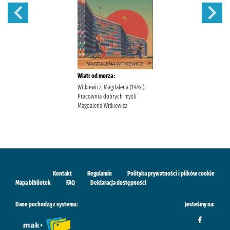
Wiatr od morza :
Witkiewicz, Magdalena (1976-).
Pracownia dobrych myśli
Magdalena Witkiewicz
Kontakt
Regulamin
Polityka prywatności i plików cookie
Mapa bibliotek
FAQ
Deklaracja dostępności
Dane pochodzą z systemu:
Jesteśmy na: