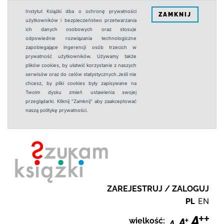
Instytut Książki dba o ochronę prywatności
ZAMKNIJ
użytkowników i bezpieczeństwo przetwarzania
ich danych osobowych oraz stosuje
odpowiednie rozwiązania technologiczne
zapobiegające ingerencji osób trzecich w
prywatność użytkowników. Używamy także
plików cookies, by ułatwić korzystanie z naszych
serwisów oraz do celów statystycznych.Jeśli nie
chcesz, by pliki cookies były zapisywane na
Twoim dysku zmień ustawienia swojej
przeglądarki. Kliknij "Zamknij" aby zaakceptować
naszą politykę prywatności.
ZAREJESTRUJ / ZALOGUJ
PL
EN
wielkość: