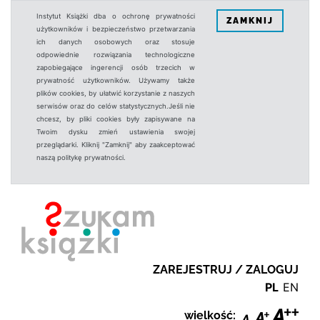
Instytut Książki dba o ochronę prywatności
ZAMKNIJ
użytkowników i bezpieczeństwo przetwarzania
ich danych osobowych oraz stosuje
odpowiednie rozwiązania technologiczne
zapobiegające ingerencji osób trzecich w
prywatność użytkowników. Używamy także
plików cookies, by ułatwić korzystanie z naszych
serwisów oraz do celów statystycznych.Jeśli nie
chcesz, by pliki cookies były zapisywane na
Twoim dysku zmień ustawienia swojej
przeglądarki. Kliknij "Zamknij" aby zaakceptować
naszą politykę prywatności.
ZAREJESTRUJ / ZALOGUJ
PL
EN
wielkość: