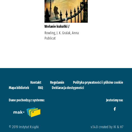
Wołanie kukułki /
Rowling, J. K. Gralak, Anna
Publicat
Kontakt
Regulamin
Polityka prywatności i plików cookie
Mapa bibliotek
FAQ
Deklaracja dostępności
Dane pochodzą z systemu:
Jesteśmy na:
© 2019 Instytut Książki
v.1.4.0 created by IK & H7