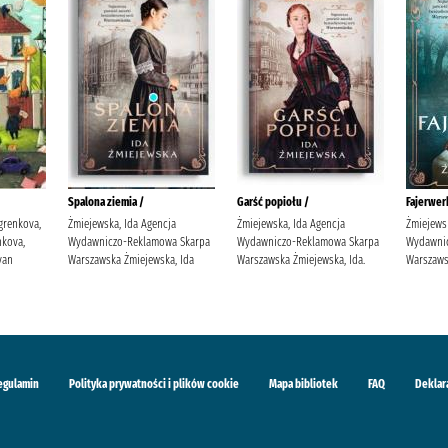
Spalona ziemia /
Garść popiołu /
Fajerwerk
grenkova,
Żmiejewska, Ida Agencja
Żmiejewska, Ida Agencja
Żmiejews
kova,
Wydawniczo-Reklamowa Skarpa
Wydawniczo-Reklamowa Skarpa
Wydawni
van
Warszawska Żmiejewska, Ida
Warszawska Żmiejewska, Ida.
Warszaws
egulamin
Polityka prywatności i plików cookie
Mapa bibliotek
FAQ
Deklar