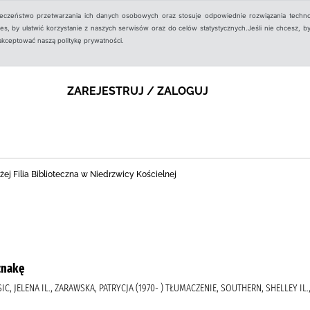
ieczeństwo przetwarzania ich danych osobowych oraz stosuje odpowiednie rozwiązania techno
, by ułatwić korzystanie z naszych serwisów oraz do celów statystycznych.Jeśli nie chcesz, by
aakceptować naszą politykę prywatności.
ZAREJESTRUJ / ZALOGUJ
ej Filia Biblioteczna w Niedrzwicy Kościelnej
znakę
SIC, JELENA IL., ZARAWSKA, PATRYCJA (1970- ) TŁUMACZENIE, SOUTHERN, SHELLEY IL