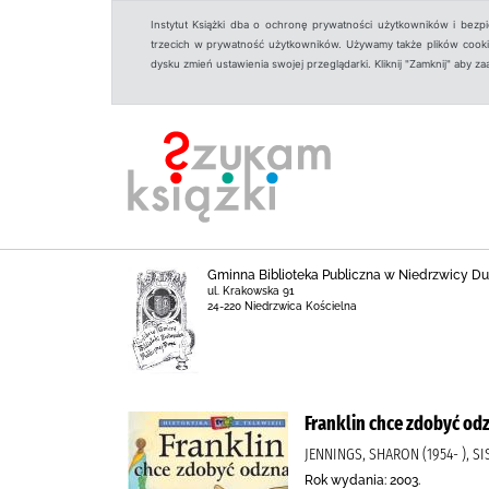
Instytut Książki dba o ochronę prywatności użytkowników i bezp
trzecich w prywatność użytkowników. Używamy także plików cookies
dysku zmień ustawienia swojej przeglądarki. Kliknij "Zamknij" aby z
Gminna Biblioteka Publiczna w Niedrzwicy Duż
ul. Krakowska 91
24-220 Niedrzwica Kościelna
Franklin chce zdobyć od
JENNINGS, SHARON (1954- ), SI
Rok wydania: 2003.