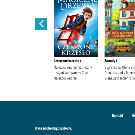
Iskry na wiatr /
Czerwone krzesło /
Zawody /
Żmiejewska, Ida Agencja
Maleszka, Andrzej Społeczny
Bugrenkova, Olena Bu
Wydawniczo-Reklamowa Skarpa
Instytut Wydawniczy Znak
Olena Uabooks Bugren
Warszawska Żmiejewska, Ida.
Maleszka, Andrzej
Olena Zakharczenko, I
Kontakt
R
Dane pochodzą z systemu: