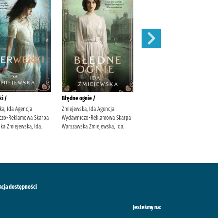
i /
Błędne ognie /
Zauroczenie /
ka, Ida Agencja
Żmiejewska, Ida Agencja
Mirek, Krystyna (filolożka)
czo-Reklamowa Skarpa
Wydawniczo-Reklamowa Skarpa
Wydawnictwo Filia
ka Żmiejewska, Ida.
Warszawska Żmiejewska, Ida.
acja dostępności
Jesteśmy na: