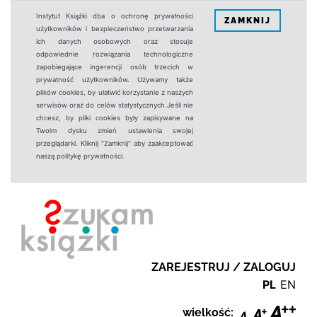
Instytut Książki dba o ochronę prywatności
ZAMKNIJ
użytkowników i bezpieczeństwo przetwarzania
ich danych osobowych oraz stosuje
odpowiednie rozwiązania technologiczne
zapobiegające ingerencji osób trzecich w
prywatność użytkowników. Używamy także
plików cookies, by ułatwić korzystanie z naszych
serwisów oraz do celów statystycznych.Jeśli nie
chcesz, by pliki cookies były zapisywane na
Twoim dysku zmień ustawienia swojej
przeglądarki. Kliknij "Zamknij" aby zaakceptować
naszą politykę prywatności.
ZAREJESTRUJ / ZALOGUJ
PL
EN
wielkość: