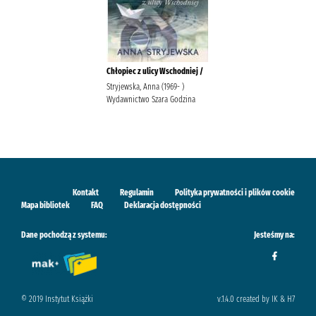
Chłopiec z ulicy Wschodniej /
Stryjewska, Anna (1969- )
Wydawnictwo Szara Godzina
Kontakt
Regulamin
Polityka prywatności i plików cookie
Mapa bibliotek
FAQ
Deklaracja dostępności
Dane pochodzą z systemu:
Jesteśmy na:
© 2019 Instytut Książki
v.1.4.0 created by IK & H7