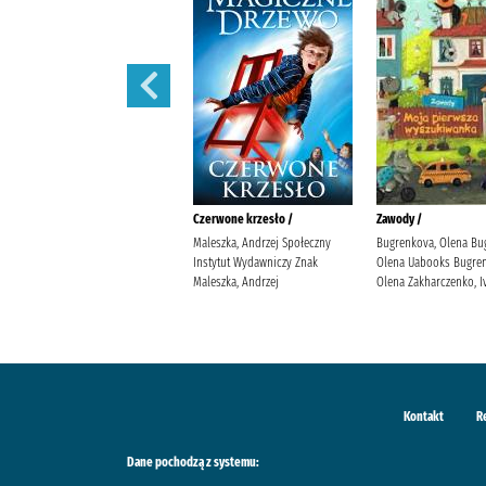
Iskry na wiatr /
Czerwone krzesło /
Zawody /
Żmiejewska, Ida Agencja
Maleszka, Andrzej Społeczny
Bugrenkova, Olena Bu
Wydawniczo-Reklamowa Skarpa
Instytut Wydawniczy Znak
Olena Uabooks Bugren
Warszawska Żmiejewska, Ida.
Maleszka, Andrzej
Olena Zakharczenko, I
Kontakt
R
Dane pochodzą z systemu: