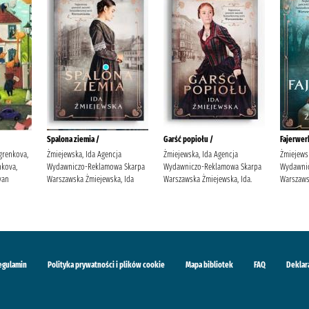
Spalona ziemia /
Garść popiołu /
Fajerwerk
grenkova,
Żmiejewska, Ida Agencja
Żmiejewska, Ida Agencja
Żmiejews
kova,
Wydawniczo-Reklamowa Skarpa
Wydawniczo-Reklamowa Skarpa
Wydawni
van
Warszawska Żmiejewska, Ida
Warszawska Żmiejewska, Ida.
Warszaws
egulamin
Polityka prywatności i plików cookie
Mapa bibliotek
FAQ
Deklar