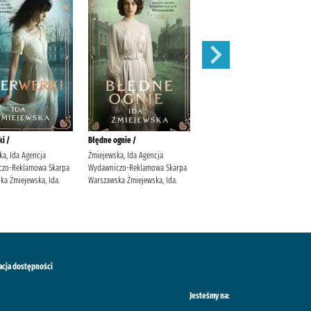
i /
Błędne ognie /
Zauroczenie /
ka, Ida Agencja
Żmiejewska, Ida Agencja
Mirek, Krystyna (filolożka)
czo-Reklamowa Skarpa
Wydawniczo-Reklamowa Skarpa
Wydawnictwo Filia
ka Żmiejewska, Ida.
Warszawska Żmiejewska, Ida.
acja dostępności
Jesteśmy na: