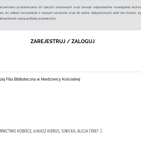
ieczeństwo przetwarzania ich danych osobowych oraz stosuje odpowiednie rozwiązania techno
, by ułatwić korzystanie z naszych serwisów oraz do celów statystycznych.Jeśli nie chcesz, by
aakceptować naszą politykę prywatności.
ZAREJESTRUJ / ZALOGUJ
ej Filia Biblioteczna w Niedrzwicy Kościelnej
AWNICTWO KOBIECE, ŁUKASZ KIERUS, SINICKA, ALICJA (1987- ).