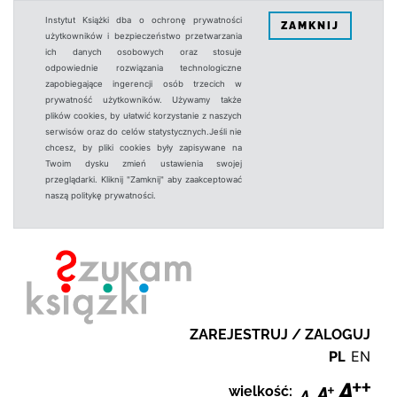
Instytut Książki dba o ochronę prywatności
ZAMKNIJ
użytkowników i bezpieczeństwo przetwarzania
ich danych osobowych oraz stosuje
odpowiednie rozwiązania technologiczne
zapobiegające ingerencji osób trzecich w
prywatność użytkowników. Używamy także
plików cookies, by ułatwić korzystanie z naszych
serwisów oraz do celów statystycznych.Jeśli nie
chcesz, by pliki cookies były zapisywane na
Twoim dysku zmień ustawienia swojej
przeglądarki. Kliknij "Zamknij" aby zaakceptować
naszą politykę prywatności.
ZAREJESTRUJ / ZALOGUJ
PL
EN
wielkość: