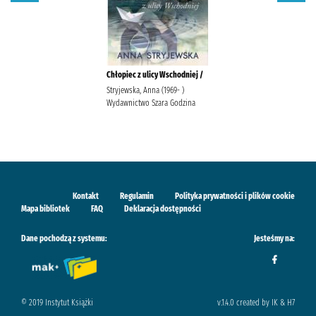
Chłopiec z ulicy Wschodniej /
Stryjewska, Anna (1969- )
Wydawnictwo Szara Godzina
Kontakt
Regulamin
Polityka prywatności i plików cookie
Mapa bibliotek
FAQ
Deklaracja dostępności
Dane pochodzą z systemu:
Jesteśmy na:
© 2019 Instytut Książki
v.1.4.0 created by IK & H7