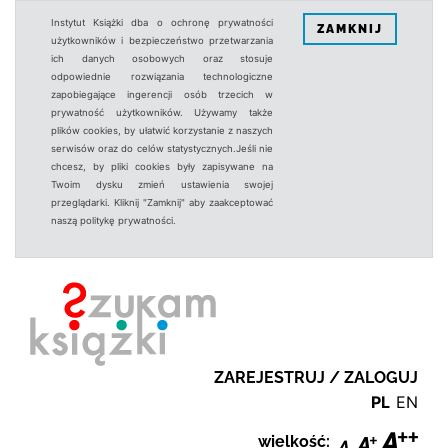
Instytut Książki dba o ochronę prywatności
ZAMKNIJ
użytkowników i bezpieczeństwo przetwarzania
ich danych osobowych oraz stosuje
odpowiednie rozwiązania technologiczne
zapobiegające ingerencji osób trzecich w
prywatność użytkowników. Używamy także
plików cookies, by ułatwić korzystanie z naszych
serwisów oraz do celów statystycznych.Jeśli nie
chcesz, by pliki cookies były zapisywane na
Twoim dysku zmień ustawienia swojej
przeglądarki. Kliknij "Zamknij" aby zaakceptować
naszą politykę prywatności.
ZAREJESTRUJ / ZALOGUJ
PL
EN
wielkość: