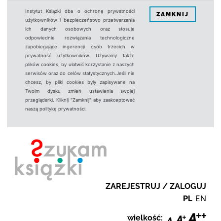
Instytut Książki dba o ochronę prywatności
ZAMKNIJ
użytkowników i bezpieczeństwo przetwarzania
ich danych osobowych oraz stosuje
odpowiednie rozwiązania technologiczne
zapobiegające ingerencji osób trzecich w
prywatność użytkowników. Używamy także
plików cookies, by ułatwić korzystanie z naszych
serwisów oraz do celów statystycznych.Jeśli nie
chcesz, by pliki cookies były zapisywane na
Twoim dysku zmień ustawienia swojej
przeglądarki. Kliknij "Zamknij" aby zaakceptować
naszą politykę prywatności.
ZAREJESTRUJ / ZALOGUJ
PL
EN
wielkość: