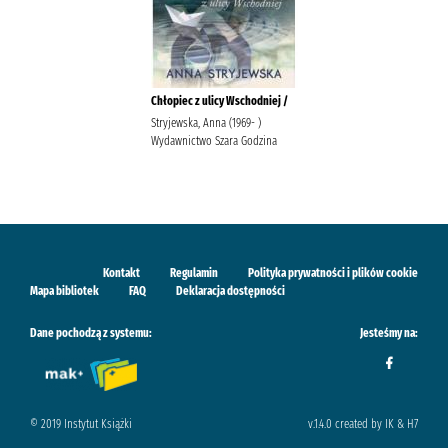
Chłopiec z ulicy Wschodniej /
Stryjewska, Anna (1969- )
Wydawnictwo Szara Godzina
Kontakt
Regulamin
Polityka prywatności i plików cookie
Mapa bibliotek
FAQ
Deklaracja dostępności
Dane pochodzą z systemu:
Jesteśmy na:
© 2019 Instytut Książki
v.1.4.0 created by IK & H7