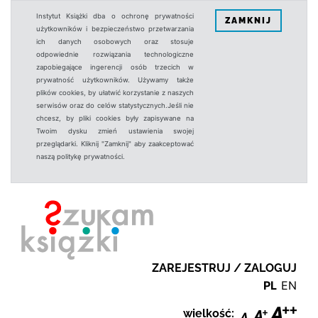
Instytut Książki dba o ochronę prywatności
ZAMKNIJ
użytkowników i bezpieczeństwo przetwarzania
ich danych osobowych oraz stosuje
odpowiednie rozwiązania technologiczne
zapobiegające ingerencji osób trzecich w
prywatność użytkowników. Używamy także
plików cookies, by ułatwić korzystanie z naszych
serwisów oraz do celów statystycznych.Jeśli nie
chcesz, by pliki cookies były zapisywane na
Twoim dysku zmień ustawienia swojej
przeglądarki. Kliknij "Zamknij" aby zaakceptować
naszą politykę prywatności.
ZAREJESTRUJ / ZALOGUJ
PL
EN
wielkość: