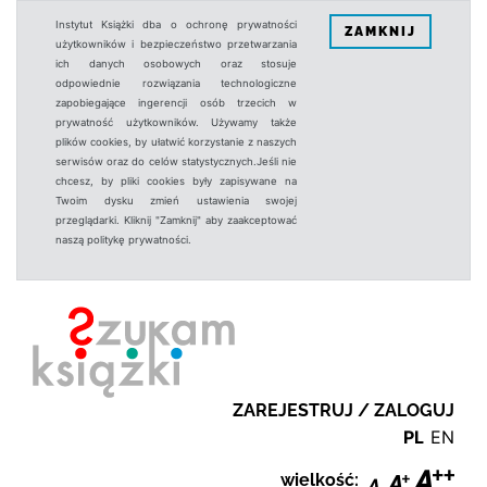
Instytut Książki dba o ochronę prywatności
ZAMKNIJ
użytkowników i bezpieczeństwo przetwarzania
ich danych osobowych oraz stosuje
odpowiednie rozwiązania technologiczne
zapobiegające ingerencji osób trzecich w
prywatność użytkowników. Używamy także
plików cookies, by ułatwić korzystanie z naszych
serwisów oraz do celów statystycznych.Jeśli nie
chcesz, by pliki cookies były zapisywane na
Twoim dysku zmień ustawienia swojej
przeglądarki. Kliknij "Zamknij" aby zaakceptować
naszą politykę prywatności.
ZAREJESTRUJ / ZALOGUJ
PL
EN
wielkość: