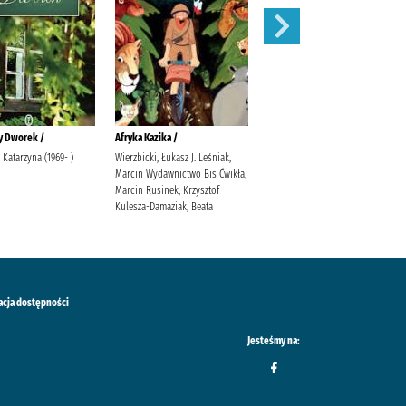
y Dworek /
Afryka Kazika /
Cudowna wiosna w Olszowym
Jarze /
 Katarzyna (1969- )
Wierzbicki, Łukasz J. Leśniak,
Marcin Wydawnictwo Bis Ćwikła,
Tekieli, Joanna
Marcin Rusinek, Krzysztof
Kulesza-Damaziak, Beata
acja dostępności
Jesteśmy na: