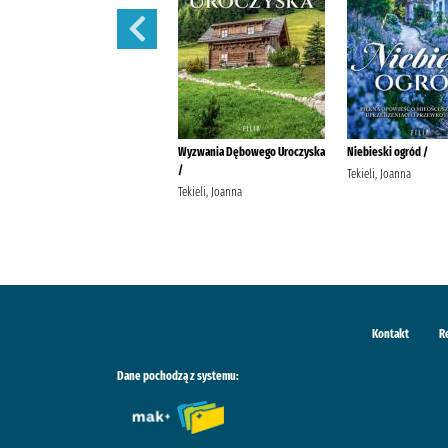
Schronisko w Podgórowie /
Wyzwania Dębowego Uroczyska
Niebieski ogród /
/
Tekieli, Joanna Wydawnictwo
Tekieli, Joanna
Filia
Tekieli, Joanna
Kontakt
R
Dane pochodzą z systemu: