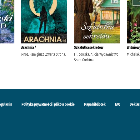
Arachnia /
Szkatułka sekretów
Wiśniow
Mróz, Remigiusz Czwarta Strona.
Filipowska, Alicja Wydawnictwo
Michalak,
Szara Godzina
egulamin
Polityka prywatności i plików cookie
Mapa bibliotek
FAQ
Deklar