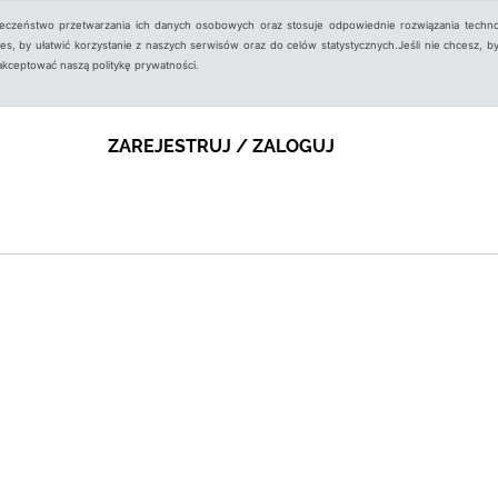
ieczeństwo przetwarzania ich danych osobowych oraz stosuje odpowiednie rozwiązania techno
, by ułatwić korzystanie z naszych serwisów oraz do celów statystycznych.Jeśli nie chcesz, by
aakceptować naszą politykę prywatności.
ZAREJESTRUJ / ZALOGUJ