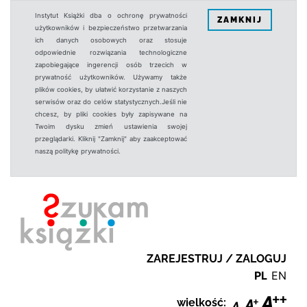
Instytut Książki dba o ochronę prywatności
ZAMKNIJ
użytkowników i bezpieczeństwo przetwarzania
ich danych osobowych oraz stosuje
odpowiednie rozwiązania technologiczne
zapobiegające ingerencji osób trzecich w
prywatność użytkowników. Używamy także
plików cookies, by ułatwić korzystanie z naszych
serwisów oraz do celów statystycznych.Jeśli nie
chcesz, by pliki cookies były zapisywane na
Twoim dysku zmień ustawienia swojej
przeglądarki. Kliknij "Zamknij" aby zaakceptować
naszą politykę prywatności.
ZAREJESTRUJ / ZALOGUJ
PL
EN
wielkość: