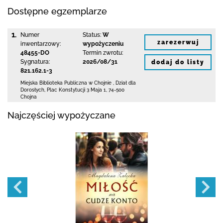
Dostępne egzemplarze
1.
Numer
Status:
W
zarezerwuj
inwentarzowy:
wypożyczeniu
48455-DO
Termin zwrotu:
Sygnatura:
2026/08/31
dodaj do listy
821.162.1-3
Miejska Biblioteka Publiczna w Chojnie
,
Dział dla
Dorosłych,
Plac Konstytucji 3 Maja 1
,
74-500
Chojna
Najczęściej wypożyczane