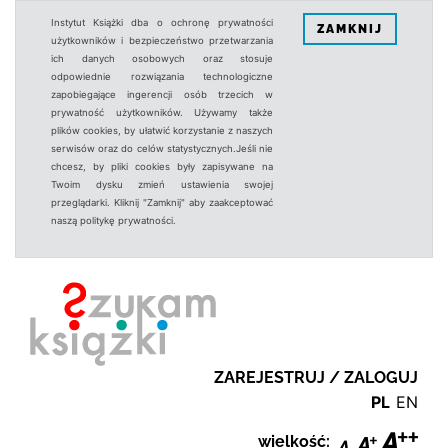
Instytut Książki dba o ochronę prywatności
ZAMKNIJ
użytkowników i bezpieczeństwo przetwarzania
ich danych osobowych oraz stosuje
odpowiednie rozwiązania technologiczne
zapobiegające ingerencji osób trzecich w
prywatność użytkowników. Używamy także
plików cookies, by ułatwić korzystanie z naszych
serwisów oraz do celów statystycznych.Jeśli nie
chcesz, by pliki cookies były zapisywane na
Twoim dysku zmień ustawienia swojej
przeglądarki. Kliknij "Zamknij" aby zaakceptować
naszą politykę prywatności.
ZAREJESTRUJ / ZALOGUJ
PL
EN
wielkość: