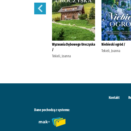
Schronisko w Podgórowie /
Wyzwania Dębowego Uroczyska
Niebieski ogród /
/
Tekieli, Joanna Wydawnictwo
Tekieli, Joanna
Filia
Tekieli, Joanna
Kontakt
R
Dane pochodzą z systemu: