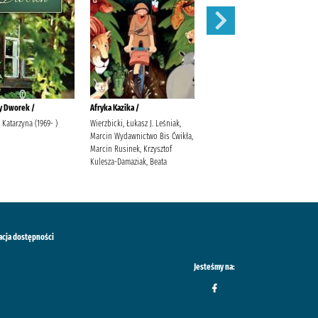
y Dworek /
Afryka Kazika /
Cudowna wiosna w Olszowym
Jarze /
 Katarzyna (1969- )
Wierzbicki, Łukasz J. Leśniak,
Marcin Wydawnictwo Bis Ćwikła,
Tekieli, Joanna
Marcin Rusinek, Krzysztof
Kulesza-Damaziak, Beata
acja dostępności
Jesteśmy na: