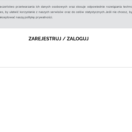
ieczeństwo przetwarzania ich danych osobowych oraz stosuje odpowiednie rozwiązania techno
, by ułatwić korzystanie z naszych serwisów oraz do celów statystycznych.Jeśli nie chcesz, by
aakceptować naszą politykę prywatności.
ZAREJESTRUJ / ZALOGUJ