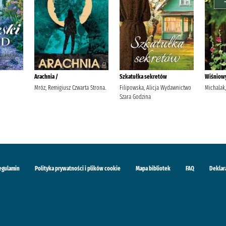
Arachnia /
Szkatułka sekretów
Wiśniow
Mróz, Remigiusz Czwarta Strona.
Filipowska, Alicja Wydawnictwo
Michalak,
Szara Godzina
egulamin
Polityka prywatności i plików cookie
Mapa bibliotek
FAQ
Deklar