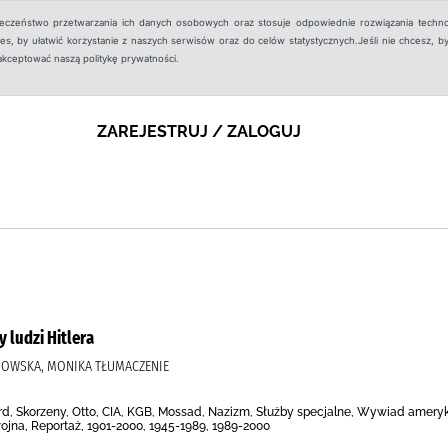
ieczeństwo przetwarzania ich danych osobowych oraz stosuje odpowiednie rozwiązania techno
, by ułatwić korzystanie z naszych serwisów oraz do celów statystycznych.Jeśli nie chcesz, by
aakceptować naszą politykę prywatności.
ZAREJESTRUJ / ZALOGUJ
y ludzi Hitlera
ADOWSKA, MONIKA TŁUMACZENIE
ard, Skorzeny, Otto, CIA, KGB, Mossad, Nazizm, Służby specjalne, Wywiad amery
ojna, Reportaż, 1901-2000, 1945-1989, 1989-2000