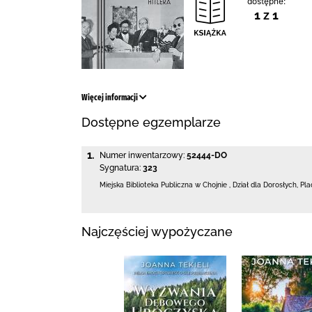
dostępne:
1 z 1
Więcej informacji
Dostępne egzemplarze
1.
Numer inwentarzowy:
52444-DO
Sygnatura:
323
Miejska Biblioteka Publiczna w Chojnie
,
Dział dla Dorosłych,
Pla
Najczęściej wypożyczane