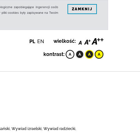
logiczne zapobiegające ingerencji osób
ZAMKNIJ
 pliki cookies były zapisywane na Twoim
PL
EN
wielkość:
kontrast:
kański, Wywiad izraelski, Wywiad radziecki,