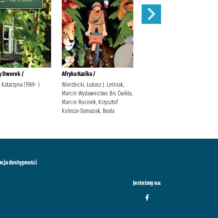
y Dworek /
Afryka Kazika /
Cudowna wiosna w Olszowym
Jarze /
 Katarzyna (1969- )
Wierzbicki, Łukasz J. Leśniak,
Marcin Wydawnictwo Bis Ćwikła,
Tekieli, Joanna
Marcin Rusinek, Krzysztof
Kulesza-Damaziak, Beata
acja dostępności
Jesteśmy na: