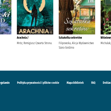
Arachnia /
Szkatułka sekretów
Wiśniow
Mróz, Remigiusz Czwarta Strona.
Filipowska, Alicja Wydawnictwo
Michalak,
Szara Godzina
egulamin
Polityka prywatności i plików cookie
Mapa bibliotek
FAQ
Deklar