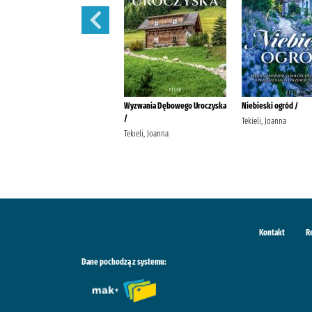
Schronisko w Podgórowie /
Wyzwania Dębowego Uroczyska
Niebieski ogród /
/
Tekieli, Joanna Wydawnictwo
Tekieli, Joanna
Filia
Tekieli, Joanna
Kontakt
R
Dane pochodzą z systemu: