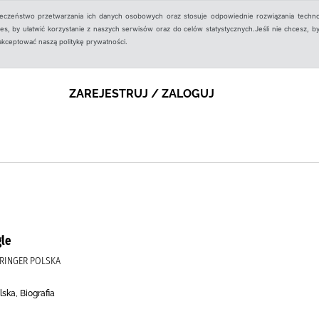
ieczeństwo przetwarzania ich danych osobowych oraz stosuje odpowiednie rozwiązania techno
, by ułatwić korzystanie z naszych serwisów oraz do celów statystycznych.Jeśli nie chcesz, by
aakceptować naszą politykę prywatności.
ZAREJESTRUJ / ZALOGUJ
gle
SPRINGER POLSKA
ska, Biografia