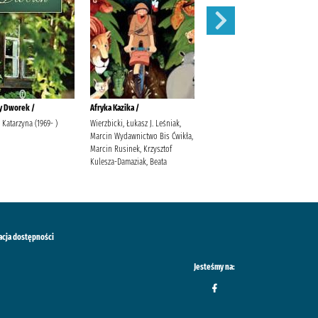
y Dworek /
Afryka Kazika /
Cudowna wiosna w Olszowym
Jarze /
 Katarzyna (1969- )
Wierzbicki, Łukasz J. Leśniak,
Marcin Wydawnictwo Bis Ćwikła,
Tekieli, Joanna
Marcin Rusinek, Krzysztof
Kulesza-Damaziak, Beata
acja dostępności
Jesteśmy na: