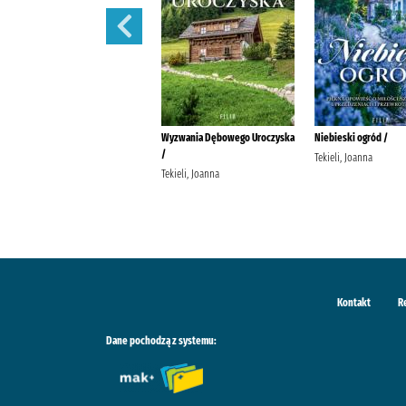
Schronisko w Podgórowie /
Wyzwania Dębowego Uroczyska
Niebieski ogród /
/
Tekieli, Joanna Wydawnictwo
Tekieli, Joanna
Filia
Tekieli, Joanna
Kontakt
R
Dane pochodzą z systemu: