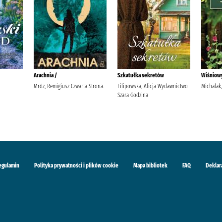
Arachnia /
Szkatułka sekretów
Wiśniow
Mróz, Remigiusz Czwarta Strona.
Filipowska, Alicja Wydawnictwo
Michalak,
Szara Godzina
egulamin
Polityka prywatności i plików cookie
Mapa bibliotek
FAQ
Deklar