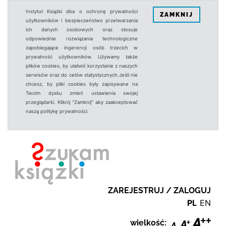
Instytut Książki dba o ochronę prywatności
ZAMKNIJ
użytkowników i bezpieczeństwo przetwarzania
ich danych osobowych oraz stosuje
odpowiednie rozwiązania technologiczne
zapobiegające ingerencji osób trzecich w
prywatność użytkowników. Używamy także
plików cookies, by ułatwić korzystanie z naszych
serwisów oraz do celów statystycznych.Jeśli nie
chcesz, by pliki cookies były zapisywane na
Twoim dysku zmień ustawienia swojej
przeglądarki. Kliknij "Zamknij" aby zaakceptować
naszą politykę prywatności.
ZAREJESTRUJ / ZALOGUJ
PL
EN
wielkość: