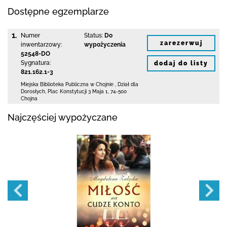
Dostępne egzemplarze
1.
Numer
Status:
Do
zarezerwuj
inwentarzowy:
wypożyczenia
52548-DO
Sygnatura:
dodaj do listy
821.162.1-3
Miejska Biblioteka Publiczna w Chojnie
,
Dział dla
Dorosłych,
Plac Konstytucji 3 Maja 1
,
74-500
Chojna
Najczęściej wypożyczane