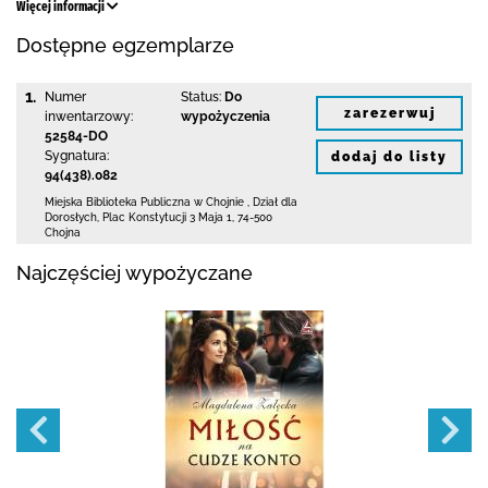
Więcej informacji
Dostępne egzemplarze
1.
Numer
Status:
Do
zarezerwuj
inwentarzowy:
wypożyczenia
52584-DO
Sygnatura:
dodaj do listy
94(438).082
Miejska Biblioteka Publiczna w Chojnie
,
Dział dla
Dorosłych,
Plac Konstytucji 3 Maja 1
,
74-500
Chojna
Najczęściej wypożyczane