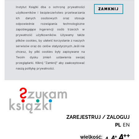
Instytut Książki dba o ochronę prywatności
ZAMKNIJ
użytkowników i bezpieczeństwo przetwarzania
ich danych osobowych oraz stosuje
odpowiednie rozwiązania technologiczne
zapobiegające ingerencji osób trzecich w
prywatność użytkowników. Używamy także
plików cookies, by ułatwić korzystanie z naszych
serwisów oraz do celów statystycznych.Jeśli nie
chcesz, by pliki cookies były zapisywane na
Twoim dysku zmień ustawienia swojej
przeglądarki. Kliknij "Zamknij" aby zaakceptować
naszą politykę prywatności.
ZAREJESTRUJ / ZALOGUJ
PL
EN
wielkość: