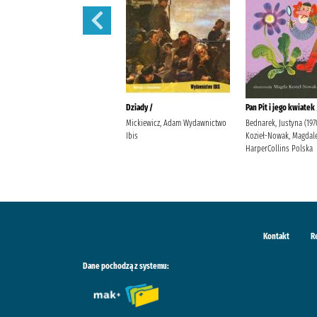
Lalka /
Dziady /
Pan Pit i jego kwiatek 
Prus, Bolesław
Mickiewicz, Adam Wydawnictwo
Bednarek, Justyna (197
Ibis
Kozieł-Nowak, Magdal
HarperCollins Polska
Kontakt
R
Dane pochodzą z systemu: