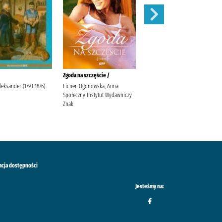
Zgoda na szczęście /
W pustyni i w puszczy /
leksander (1793-1876).
Ficner-Ogonowska, Anna
Sienkiewicz, Henryk Sabak,
Społeczny Instytut Wydawniczy
Agnieszka Księgarnia
Znak
Wydawnictwo Skrzat Stanisław
Porębski Wasilewski, Kazimierz
acja dostępności
Jesteśmy na: