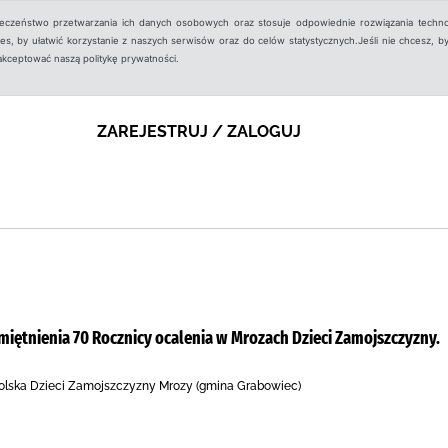
ieczeństwo przetwarzania ich danych osobowych oraz stosuje odpowiednie rozwiązania techno
, by ułatwić korzystanie z naszych serwisów oraz do celów statystycznych.Jeśli nie chcesz, by
aakceptować naszą politykę prywatności.
ZAREJESTRUJ / ZALOGUJ
miętnienia 70 Rocznicy ocalenia w Mrozach Dzieci Zamojszczyzny.
 Polska Dzieci Zamojszczyzny Mrozy (gmina Grabowiec)