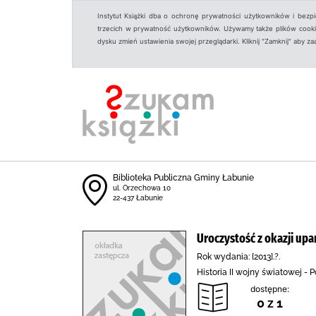
Instytut Książki dba o ochronę prywatności użytkowników i bezp
trzecich w prywatność użytkowników. Używamy także plików cookies
dysku zmień ustawienia swojej przeglądarki. Kliknij "Zamknij" aby z
Biblioteka Publiczna Gminy Łabunie
ul. Orzechowa 10
22-437 Łabunie
Uroczystość z okazji upa
Rok wydania: [2013].?.
Historia II wojny światowej -
dostępne:
0 z 1