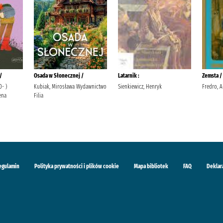
/
Osada w Słonecznej /
Latarnik :
Zemsta /
0- )
Kubiak, Mirosława Wydawnictwo
Sienkiewicz, Henryk
Fredro, A
ena
Filia
egulamin
Polityka prywatności i plików cookie
Mapa bibliotek
FAQ
Deklar