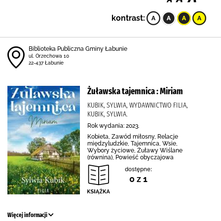
kontrast:
Biblioteka Publiczna Gminy Łabunie
ul. Orzechowa 10
22-437 Łabunie
Żuławska tajemnica : Miriam
KUBIK, SYLWIA, WYDAWNICTWO FILIA,
KUBIK, SYLWIA.
Rok wydania: 2023.
Kobieta, Zawód miłosny, Relacje
międzyludzkie, Tajemnica, Wsie,
Wybory życiowe, Żuławy Wiślane
(równina), Powieść obyczajowa
dostępne:
0 z 1
Więcej informacji