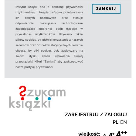
Instytut Książki dba o ochronę prywatności
ZAMKNIJ
użytkowników i bezpieczeństwo przetwarzania
ich danych osobowych oraz stosuje
odpowiednie rozwiązania technologiczne
zapobiegające ingerencji osób trzecich w
prywatność użytkowników. Używamy także
plików cookies, by ułatwić korzystanie z naszych
serwisów oraz do celów statystycznych.Jeśli nie
chcesz, by pliki cookies były zapisywane na
Twoim dysku zmień ustawienia swojej
przeglądarki. Kliknij "Zamknij" aby zaakceptować
naszą politykę prywatności.
ZAREJESTRUJ / ZALOGUJ
PL
EN
wielkość: