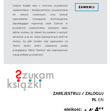
Instytut Książki dba o ochronę prywatności
ZAMKNIJ
użytkowników i bezpieczeństwo przetwarzania
ich danych osobowych oraz stosuje
odpowiednie rozwiązania technologiczne
zapobiegające ingerencji osób trzecich w
prywatność użytkowników. Używamy także
plików cookies, by ułatwić korzystanie z naszych
serwisów oraz do celów statystycznych.Jeśli nie
chcesz, by pliki cookies były zapisywane na
Twoim dysku zmień ustawienia swojej
przeglądarki. Kliknij "Zamknij" aby zaakceptować
naszą politykę prywatności.
ZAREJESTRUJ / ZALOGUJ
PL
EN
wielkość: