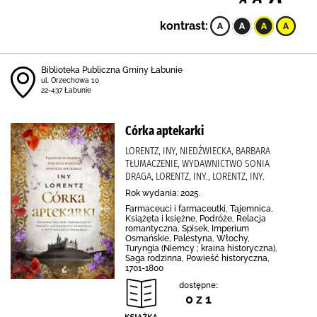
kontrast:
Biblioteka Publiczna Gminy Łabunie
ul. Orzechowa 10
22-437 Łabunie
Córka aptekarki
LORENTZ, INY, NIEDŹWIECKA, BARBARA
TŁUMACZENIE, WYDAWNICTWO SONIA
DRAGA, LORENTZ, INY., LORENTZ, INY.
Rok wydania: 2025.
Farmaceuci i farmaceutki, Tajemnica,
Książęta i księżne, Podróże, Relacja
romantyczna, Spisek, Imperium
Osmańskie, Palestyna, Włochy,
Turyngia (Niemcy ; kraina historyczna),
Saga rodzinna, Powieść historyczna,
1701-1800
dostępne:
0 z 1