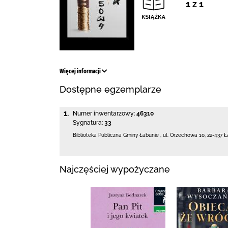
1 z 1
Więcej informacji
Dostępne egzemplarze
1.
Numer inwentarzowy:
46310
Sygnatura:
33
Biblioteka Publiczna Gminy Łabunie
,
ul. Orzechowa 10
,
22-437 Ł
Najczęściej wypożyczane