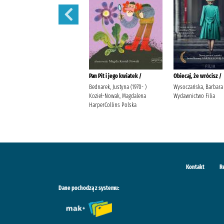
Dziady /
Pan Pit i jego kwiatek /
Obiecaj, że wrócisz /
Mickiewicz, Adam Wydawnictwo
Bednarek, Justyna (1970- )
Wysoczańska, Barbara
Ibis
Kozieł-Nowak, Magdalena
Wydawnictwo Filia
HarperCollins Polska
Kontakt
R
Dane pochodzą z systemu: