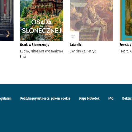
Osada w Słonecznej /
Latarnik :
Zemsta /
Kubiak, Mirosława Wydawnictwo
Sienkiewicz, Henryk
Fredro, A
Filia
egulamin
Polityka prywatności i plików cookie
Mapa bibliotek
FAQ
Deklar