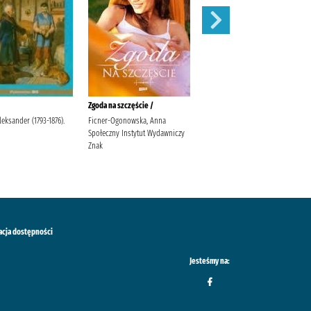
Zgoda na szczęście /
W pustyni i w puszczy /
leksander (1793-1876).
Ficner-Ogonowska, Anna
Sienkiewicz, Henryk Sabak,
Społeczny Instytut Wydawniczy
Agnieszka Księgarnia
Znak
Wydawnictwo Skrzat Stanisław
Porębski Wasilewski, Kazimierz
acja dostępności
Jesteśmy na: