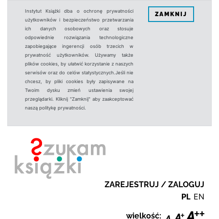
Instytut Książki dba o ochronę prywatności
ZAMKNIJ
użytkowników i bezpieczeństwo przetwarzania
ich danych osobowych oraz stosuje
odpowiednie rozwiązania technologiczne
zapobiegające ingerencji osób trzecich w
prywatność użytkowników. Używamy także
plików cookies, by ułatwić korzystanie z naszych
serwisów oraz do celów statystycznych.Jeśli nie
chcesz, by pliki cookies były zapisywane na
Twoim dysku zmień ustawienia swojej
przeglądarki. Kliknij "Zamknij" aby zaakceptować
naszą politykę prywatności.
ZAREJESTRUJ / ZALOGUJ
PL
EN
wielkość: