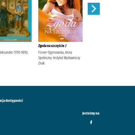
Zgoda na szczęście /
W pustyni i w puszczy /
leksander (1793-1876).
Ficner-Ogonowska, Anna
Sienkiewicz, Henryk Sabak,
Społeczny Instytut Wydawniczy
Agnieszka Księgarnia
Znak
Wydawnictwo Skrzat Stanisław
Porębski Wasilewski, Kazimierz
acja dostępności
Jesteśmy na: