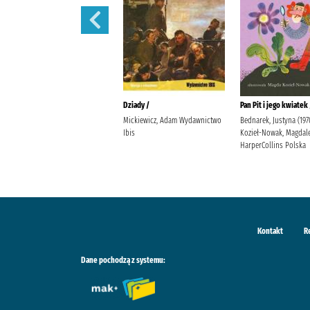
Lalka /
Dziady /
Pan Pit i jego kwiatek 
Prus, Bolesław
Mickiewicz, Adam Wydawnictwo
Bednarek, Justyna (197
Ibis
Kozieł-Nowak, Magdal
HarperCollins Polska
Kontakt
R
Dane pochodzą z systemu: