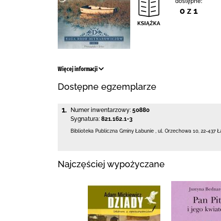
dostępne:
0 z 1
Więcej informacji
Dostępne egzemplarze
1.
Numer inwentarzowy:
50880
Sygnatura:
821.162.1-3
Biblioteka Publiczna Gminy Łabunie
,
ul. Orzechowa 10
,
22-437 Ł
Najczęściej wypożyczane