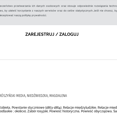
ieczeństwo przetwarzania ich danych osobowych oraz stosuje odpowiednie rozwiązania techno
, by ułatwić korzystanie z naszych serwisów oraz do celów statystycznych.Jeśli nie chcesz, by
aakceptować naszą politykę prywatności.
ZAREJESTRUJ / ZALOGUJ
RÓSZYŃSKI MEDIA, NIEDŹWIEDZKA, MAGDALENA
Kobieta, Powstanie styczniowe (1863-1864), Relacje międzyludzkie, Relacje mię
podlaskie ; okolice), Zabór rosyjski, Powieść historyczna, Powieść obyczajowa, S