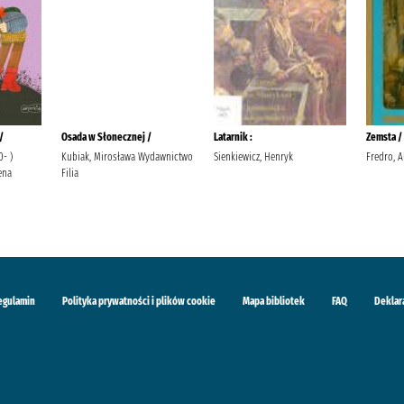
/
Osada w Słonecznej /
Latarnik :
Zemsta /
0- )
Kubiak, Mirosława Wydawnictwo
Sienkiewicz, Henryk
Fredro, A
ena
Filia
egulamin
Polityka prywatności i plików cookie
Mapa bibliotek
FAQ
Deklar