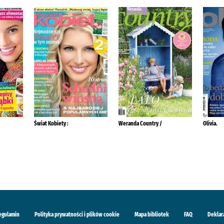
Świat Kobiety :
Weranda Country /
Olivia.
egulamin
Polityka prywatności i plików cookie
Mapa bibliotek
FAQ
Deklar