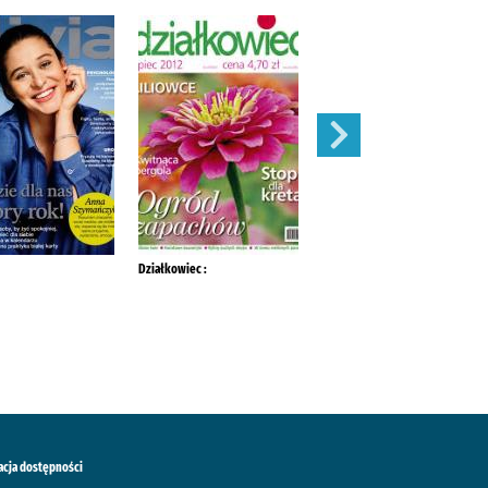
Działkowiec :
Mój Ogródek :
acja dostępności