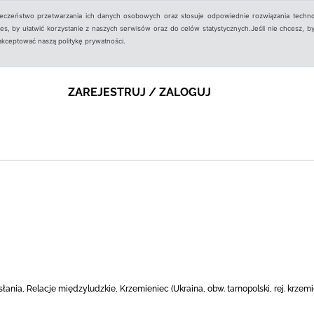
ieczeństwo przetwarzania ich danych osobowych oraz stosuje odpowiednie rozwiązania techno
, by ułatwić korzystanie z naszych serwisów oraz do celów statystycznych.Jeśli nie chcesz, by
aakceptować naszą politykę prywatności.
ZAREJESTRUJ / ZALOGUJ
ania, Relacje międzyludzkie, Krzemieniec (Ukraina, obw. tarnopolski, rej. krze