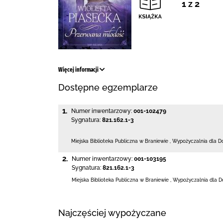
1 z 2
Więcej informacji
Dostępne egzemplarze
1.
Numer inwentarzowy:
001-102479
Sygnatura:
821.162.1-3
Miejska Biblioteka Publiczna
w Braniewie
,
Wypożyczalnia dla D
2.
Numer inwentarzowy:
001-103195
Sygnatura:
821.162.1-3
Miejska Biblioteka Publiczna
w Braniewie
,
Wypożyczalnia dla D
Najczęściej wypożyczane