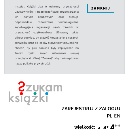
Instytut Książki dba o ochronę prywatności
ZAMKNIJ
użytkowników i bezpieczeństwo przetwarzania
ich danych osobowych oraz stosuje
odpowiednie rozwiązania technologiczne
zapobiegające ingerencji osób trzecich w
prywatność użytkowników. Używamy także
plików cookies, by ułatwić korzystanie z naszych
serwisów oraz do celów statystycznych.Jeśli nie
chcesz, by pliki cookies były zapisywane na
Twoim dysku zmień ustawienia swojej
przeglądarki. Kliknij "Zamknij" aby zaakceptować
naszą politykę prywatności.
ZAREJESTRUJ / ZALOGUJ
PL
EN
wielkość: