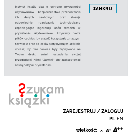
Instytut Książki dba o ochronę prywatności
ZAMKNIJ
użytkowników i bezpieczeństwo przetwarzania
ich danych osobowych oraz stosuje
odpowiednie rozwiązania technologiczne
zapobiegające ingerencji osób trzecich w
prywatność użytkowników. Używamy także
plików cookies, by ułatwić korzystanie z naszych
serwisów oraz do celów statystycznych.Jeśli nie
chcesz, by pliki cookies były zapisywane na
Twoim dysku zmień ustawienia swojej
przeglądarki. Kliknij "Zamknij" aby zaakceptować
naszą politykę prywatności.
ZAREJESTRUJ / ZALOGUJ
PL
EN
wielkość: