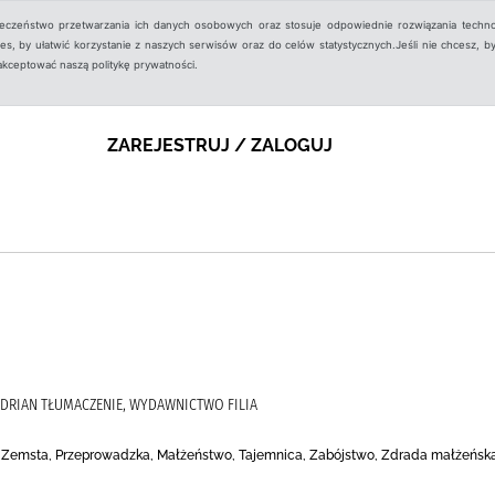
ieczeństwo przetwarzania ich danych osobowych oraz stosuje odpowiednie rozwiązania techno
, by ułatwić korzystanie z naszych serwisów oraz do celów statystycznych.Jeśli nie chcesz, by
aakceptować naszą politykę prywatności.
ZAREJESTRUJ / ZALOGUJ
 ADRIAN TŁUMACZENIE, WYDAWNICTWO FILIA
o, Zemsta, Przeprowadzka, Małżeństwo, Tajemnica, Zabójstwo, Zdrada małżeńska, A