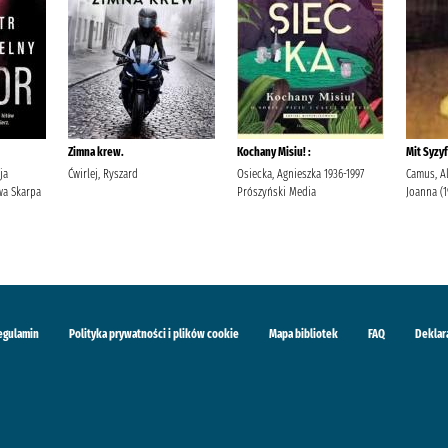
Zimna krew.
Kochany Misiu! :
Mit Syzyf
ja
Ćwirlej, Ryszard
Osiecka, Agnieszka 1936-1997
Camus, Al
a Skarpa
Prószyński Media
Joanna (
egulamin
Polityka prywatności i plików cookie
Mapa bibliotek
FAQ
Deklar