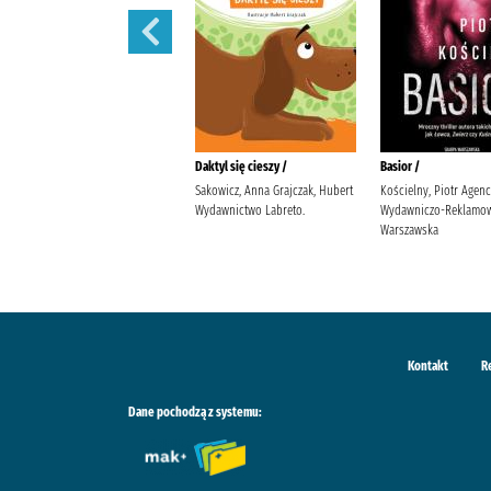
Ballada o śniących kwiatach /
Daktyl się cieszy /
Basior /
Szarańska, Joanna Wydawnictwo
Sakowicz, Anna Grajczak, Hubert
Kościelny, Piotr Agenc
Poznańskie
Wydawnictwo Labreto.
Wydawniczo-Reklamow
Warszawska
Kontakt
R
Dane pochodzą z systemu: