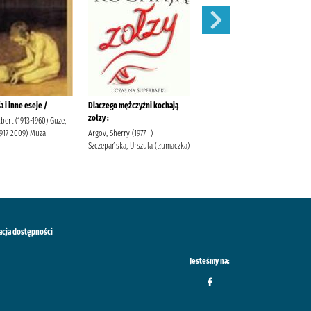
a i inne eseje /
Dlaczego mężczyźni kochają
Wyścig smerfów/
zołzy :
bert (1913-1960) Guze,
Peyo Egmont Polska
1917-2009) Muza
Argov, Sherry (1977- )
Szczepańska, Urszula (tłumaczka)
acja dostępności
Jesteśmy na: