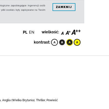
logiczne zapobiegające ingerencji osób
ZAMKNIJ
 pliki cookies były zapisywane na Twoim
PL
EN
wielkość:
kontrast:
nglia (Wielka Brytania), Thriller, Powieść