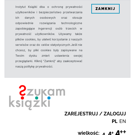
Instytut Książki dba o ochronę prywatności
ZAMKNIJ
użytkowników i bezpieczeństwo przetwarzania
ich danych osobowych oraz stosuje
odpowiednie rozwiązania technologiczne
zapobiegające ingerencji osób trzecich w
prywatność użytkowników. Używamy także
plików cookies, by ułatwić korzystanie z naszych
serwisów oraz do celów statystycznych.Jeśli nie
chcesz, by pliki cookies były zapisywane na
Twoim dysku zmień ustawienia swojej
przeglądarki. Kliknij "Zamknij" aby zaakceptować
naszą politykę prywatności.
ZAREJESTRUJ / ZALOGUJ
PL
EN
wielkość: