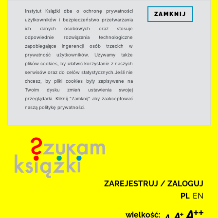
Instytut Książki dba o ochronę prywatności
ZAMKNIJ
użytkowników i bezpieczeństwo przetwarzania
ich danych osobowych oraz stosuje
odpowiednie rozwiązania technologiczne
zapobiegające ingerencji osób trzecich w
prywatność użytkowników. Używamy także
plików cookies, by ułatwić korzystanie z naszych
serwisów oraz do celów statystycznych.Jeśli nie
chcesz, by pliki cookies były zapisywane na
Twoim dysku zmień ustawienia swojej
przeglądarki. Kliknij "Zamknij" aby zaakceptować
naszą politykę prywatności.
ZAREJESTRUJ / ZALOGUJ
PL
EN
wielkość: