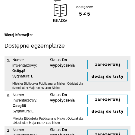
dostępne:
5 z 5
Więcej informacji
Dostępne egzemplarze
1.
Numer
Status:
Do
zarezerwuj
inwentarzowy:
wypożyczenia
O18948
Sygnatura:
L
dodaj do listy
Miejska Biblioteka Publiczna w Nisku
,
Oddział dla
dzieci,
ul. 3 Maja 10
,
37-400 Nisko
2.
Numer
Status:
Do
zarezerwuj
inwentarzowy:
wypożyczenia
O20366
Sygnatura:
L
dodaj do listy
Miejska Biblioteka Publiczna w Nisku
,
Oddział dla
dzieci,
ul. 3 Maja 10
,
37-400 Nisko
3.
Numer
Status:
Do
zarezerwuj