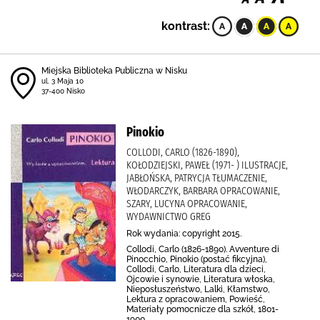
kontrast:
Miejska Biblioteka Publiczna w Nisku
ul. 3 Maja 10
37-400 Nisko
Pinokio
COLLODI, CARLO (1826-1890),
KOŁODZIEJSKI, PAWEŁ (1971- ) ILUSTRACJE,
JABŁOŃSKA, PATRYCJA TŁUMACZENIE,
WŁODARCZYK, BARBARA OPRACOWANIE,
SZARY, LUCYNA OPRACOWANIE,
WYDAWNICTWO GREG
Rok wydania: copyright 2015.
Collodi, Carlo (1826-1890). Avventure di
Pinocchio, Pinokio (postać fikcyjna),
Collodi, Carlo, Literatura dla dzieci,
Ojcowie i synowie, Literatura włoska,
Nieposłuszeństwo, Lalki, Kłamstwo,
Lektura z opracowaniem, Powieść,
Materiały pomocnicze dla szkół, 1801-
1900