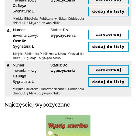
inwentarzowy:
wypożyczenia
O26252
Sygnatura:
L
dodaj do listy
Miejska Biblioteka Publiczna w Nisku
,
Oddział dla
dzieci,
ul. 3 Maja 10
,
37-400 Nisko
4.
Numer
Status:
Do
zarezerwuj
inwentarzowy:
wypożyczenia
O20162
Sygnatura:
L
dodaj do listy
Miejska Biblioteka Publiczna w Nisku
,
Oddział dla
dzieci,
ul. 3 Maja 10
,
37-400 Nisko
5.
Numer
Status:
Do
zarezerwuj
inwentarzowy:
wypożyczenia
O28892
Sygnatura:
L
dodaj do listy
Miejska Biblioteka Publiczna w Nisku
,
Oddział dla
dzieci,
ul. 3 Maja 10
,
37-400 Nisko
Najczęściej wypożyczane