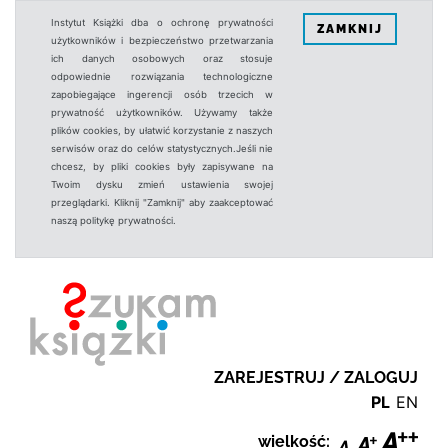
Instytut Książki dba o ochronę prywatności
ZAMKNIJ
użytkowników i bezpieczeństwo przetwarzania
ich danych osobowych oraz stosuje
odpowiednie rozwiązania technologiczne
zapobiegające ingerencji osób trzecich w
prywatność użytkowników. Używamy także
plików cookies, by ułatwić korzystanie z naszych
serwisów oraz do celów statystycznych.Jeśli nie
chcesz, by pliki cookies były zapisywane na
Twoim dysku zmień ustawienia swojej
przeglądarki. Kliknij "Zamknij" aby zaakceptować
naszą politykę prywatności.
ZAREJESTRUJ / ZALOGUJ
PL
EN
wielkość: