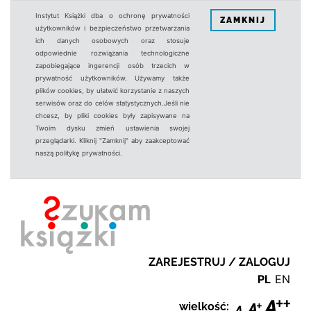
Instytut Książki dba o ochronę prywatności
ZAMKNIJ
użytkowników i bezpieczeństwo przetwarzania
ich danych osobowych oraz stosuje
odpowiednie rozwiązania technologiczne
zapobiegające ingerencji osób trzecich w
prywatność użytkowników. Używamy także
plików cookies, by ułatwić korzystanie z naszych
serwisów oraz do celów statystycznych.Jeśli nie
chcesz, by pliki cookies były zapisywane na
Twoim dysku zmień ustawienia swojej
przeglądarki. Kliknij "Zamknij" aby zaakceptować
naszą politykę prywatności.
ZAREJESTRUJ / ZALOGUJ
PL
EN
wielkość: