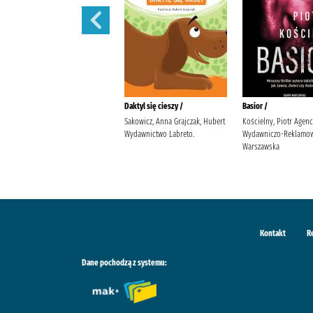
Ballada o śniących kwiatach /
Daktyl się cieszy /
Basior /
Szarańska, Joanna Wydawnictwo
Sakowicz, Anna Grajczak, Hubert
Kościelny, Piotr Agenc
Poznańskie
Wydawnictwo Labreto.
Wydawniczo-Reklamow
Warszawska
Kontakt
R
Dane pochodzą z systemu: