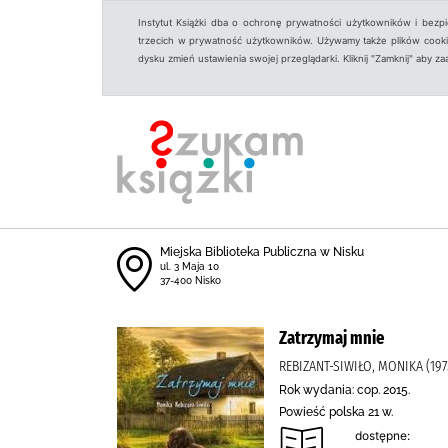
Instytut Książki dba o ochronę prywatności użytkowników i bezp
trzecich w prywatność użytkowników. Używamy także plików cookies
dysku zmień ustawienia swojej przeglądarki. Kliknij "Zamknij" aby z
Miejska Biblioteka Publiczna w Nisku
ul. 3 Maja 10
37-400 Nisko
Zatrzymaj mnie
REBIZANT-SIWIŁO, MONIKA (19
Rok wydania: cop. 2015.
Powieść polska 21 w.
dostępne: