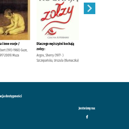
a i inne eseje /
Dlaczego mężczyźni kochają
Wyścig smerfów/
zołzy :
bert (1913-1960) Guze,
Peyo Egmont Polska
1917-2009) Muza
Argov, Sherry (1977- )
Szczepańska, Urszula (tłumaczka)
acja dostępności
Jesteśmy na: