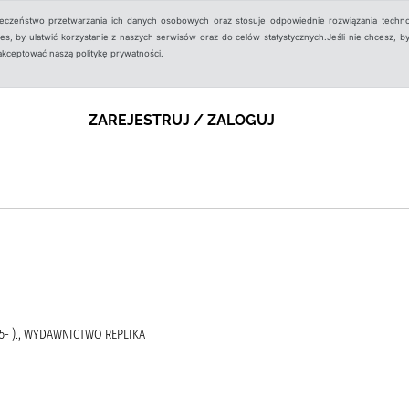
ieczeństwo przetwarzania ich danych osobowych oraz stosuje odpowiednie rozwiązania techno
, by ułatwić korzystanie z naszych serwisów oraz do celów statystycznych.Jeśli nie chcesz, by
aakceptować naszą politykę prywatności.
ZAREJESTRUJ / ZALOGUJ
75- )., WYDAWNICTWO REPLIKA