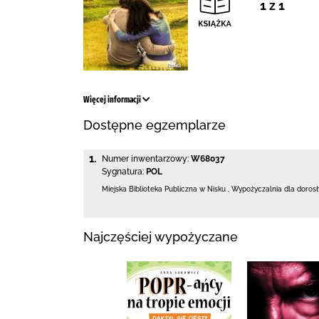
1 z 1
Więcej informacji
Dostępne egzemplarze
1.
Numer inwentarzowy:
W68037
Sygnatura:
POL
Miejska Biblioteka Publiczna w Nisku
,
Wypożyczalnia dla doros
Najczęściej wypożyczane