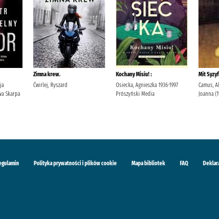
Zimna krew.
Kochany Misiu! :
Mit Syzyf
ja
Ćwirlej, Ryszard
Osiecka, Agnieszka 1936-1997
Camus, Al
a Skarpa
Prószyński Media
Joanna (
egulamin
Polityka prywatności i plików cookie
Mapa bibliotek
FAQ
Deklar